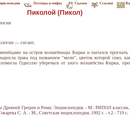
циклопедия
Легенды и мифы
Сказки
Ссылки
Ка
Пиколой (Пикол)
логия
фологии — гигант.
мпийцами на остров волшебницы Кирки и пытался прогнать хо
ырос­ла трава под названием "моли", цветок которой сиял, ка
а помогла Одиссею уберечь­ся от злого волшебства Кирки, пр
Древней Греции и Рима: Энциклопедия. - М.: РИПОЛ классик, 20
арева С. А. - М., Советская энциклопедия, 1992 г. - т.2 - 719 с.