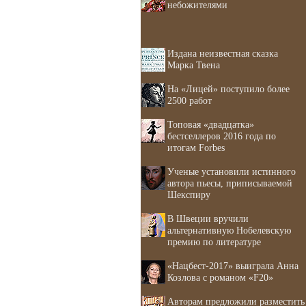
небожителями
Издана неизвестная сказка
Марка Твена
На «Лицей» поступило более
2500 работ
Топовая «двадцатка»
бестселлеров 2016 года по
итогам Forbes
Ученые установили истинного
автора пьесы, приписываемой
Шекспиру
В Швеции вручили
альтернативную Нобелевскую
премию по литературе
«Нацбест-2017» выиграла Анна
Козлова с романом «F20»
Авторам предложили разместить