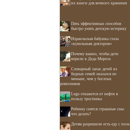
их книги для вечного хранения
Пять эффективных способов
быстро унять детскую истерику
Израильская бабушка стала
«кукольным доктором»
Почему важно, чтобы дети
верили в Деда Мороза
Словарный запас детей из
бедных семей оказался не
меньше, чем у богатых
ровесников
Lego откажется от нефти в
пользу тростника
Ребенку снятся страшные сны:
что делать?
Детям разрешили есть еду с пола