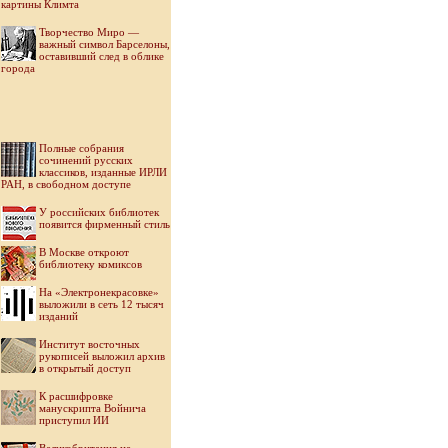
картины Климта
Творчество Миро —
важный символ Барселоны,
оставивший след в облике
города
Полные собрания
сочинений русских
классиков, изданные ИРЛИ
РАН, в свободном доступе
У российских библиотек
появится фирменный стиль
В Москве откроют
библиотеку комиксов
На «Электронекрасовке»
выложили в сеть 12 тысяч
изданий
Институт восточных
рукописей выложил архив
в открытый доступ
К расшифровке
манускрипта Войнича
приступил ИИ