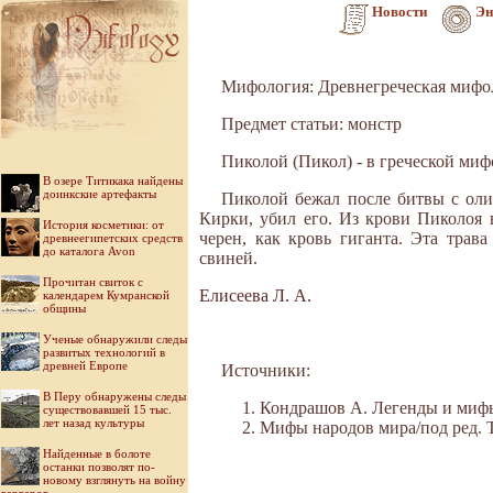
Новости
Эн
Мифология: Древнегреческая мифо
Предмет статьи: монстр
Пиколой (Пикол) - в греческой ми
В озере Титикака найдены
доинкские артефакты
Пиколой бежал после битвы с оли
Кирки, убил его. Из крови Пиколоя в
История косметики: от
черен, как кровь гиганта. Эта трав
древнеегипетских средств
до каталога Avon
свиней.
Прочитан свиток с
Елисеева Л. А.
календарем Кумранской
общины
Ученые обнаружили следы
развитых технологий в
древней Европе
Источники:
В Перу обнаружены следы
Кондрашов А. Легенды и мифы 
существовавшей 15 тыс.
лет назад культуры
Мифы народов мира/под ред. Ток
Найденные в болоте
останки позволят по-
новому взглянуть на войну