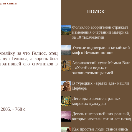
рта сайта
ПОИСК:
Фольклор аборигенов отражает
изменения очертаний материка
за 10 тысячелетий
Ученые подтвердили китайский
миф о Великом потопе
зяйку, за что Гелиос, отец
к луч Гелиоса, а корень был
Африканский культ Мамми Вата
евратившей его спутников в
- «Хозяйки воды» и
заклинательницы змей
В турецких «вратах ада» нашли
Цербера
Легенды о золоте в разных
мировых культурах
05. - 768 с.
Десять интереснейших религий,
которые исчезли сотни лет назад
Как простые люди становились