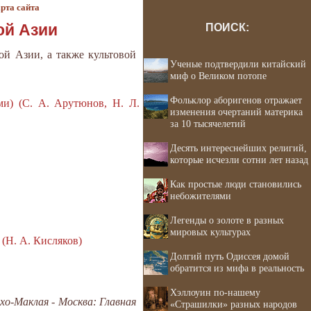
рта сайта
ой Азии
ПОИСК:
ой Азии, а также культовой
Ученые подтвердили китайский
миф о Великом потопе
Фольклор аборигенов отражает
ми) (С. А. Арутюнов, Н. Л.
изменения очертаний материка
за 10 тысячелетий
Десять интереснейших религий,
которые исчезли сотни лет назад
Как простые люди становились
небожителями
Легенды о золоте в разных
мировых культурах
(Н. А. Кисляков)
Долгий путь Одиссея домой
обратится из мифа в реальность
Хэллоуин по-нашему
о-Маклая - Москва: Главная
«Страшилки» разных народов