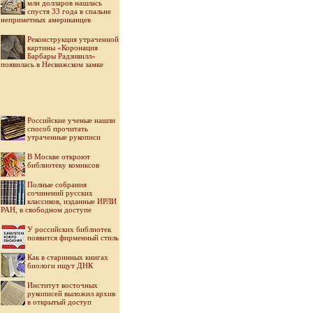
млн долларов нашлась
спустя 33 года в спальне
неприметных американцев
Реконструкция утраченной
картины «Коронация
Барбары Радзивилл»
появилась в Несвижском замке
Российские ученые нашли
способ прочитать
утраченные рукописи
В Москве откроют
библиотеку комиксов
Полные собрания
сочинений русских
классиков, изданные ИРЛИ
РАН, в свободном доступе
У российских библиотек
появится фирменный стиль
Как в старинных книгах
биологи ищут ДНК
Институт восточных
рукописей выложил архив
в открытый доступ