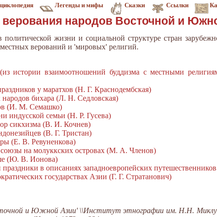
циклопедия
Легенды и мифы
Сказки
Ссылки
Ка
 верования народов Восточной и Южн
 политической жизни и социальной структуре стран зарубежн
местных верований и 'мировых' религий.
 (из истории взаимоотношений буддизма с местными религия
аздников у маратхов (Н. Г. Краснодембская)
народов бихара (Л. Н. Седловская)
в (И. М. Семашко)
и индусской семьи (Н. Р. Гусева)
ор сикхизма (В. И. Кочнев)
донезийцев (В. Г. Тристан)
ры (Е. В. Ревуненкова)
союзы на молуккских островах (М. А. Членов)
е (Ю. В. Ионова)
 праздники в описаниях западноевропейских путешественников 
кратических государствах Азии (Г. Г. Стратанович)
сточной и Южной Азии' \\Институт этнографии им. Н.Н. Миклух