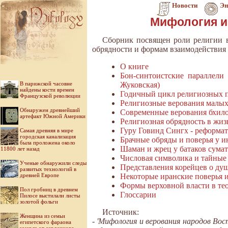
Новости
Эн
Мифология и
Сборник посвящен роли религии в
обрядности и формам взаимодействия 
О книге
Бон-синтоистские параллели
В парижской часовне
Жуковская)
найдены кости времен
Годичный цикл религиозных пр
Французской революции
Религиозные верования малых 
Обнаружен древнейший
Современные верования бхило
артефакт Южной Америки
Религиозная обрядность в жизн
Гуру Говинд Сингх - реформат
Самая древняя в мире
городская канализация
Брачные обряды и поверья у ин
была проложена около
Шаман и жрец у батаков сумат
11800 лет назад
Числовая символика и тайные 
Ученые обнаружили следы
Представления корейцев о душ
развитых технологий в
древней Европе
Некоторые иранские поверья и
Формы верховной власти в тео
Пол гробниц в древнем
Глоссарии
Пилосе выстилали листы
золотой фольги
Источник:
Женщина из семьи
- 'Мифология и верования народов Во
египетского фараона