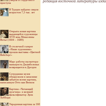
умерла от сердечного
редакция восточной литературы издате
приступа
В Турции найдено сверло
возрастом 7,5 тыс. лет
Открыта новая картина
выдающейся художницы
XVII века Микаэлины
Вотье (1604 – 1689)
В столичной галерее
«Наши художники»
прошла выставка «Цветной
Вейсберг»
Марс работы скульптора-
маньериста Джамболоньи
возвращается в Дрезден
Cотрудники музея
обнаружили в запаснике
забытую всеми картину,
написанную Отто ван Вееном
Картина «Читающий
мужчина» и великий
фальсификатор Эрик
Хебборн
Украденная картина за 160