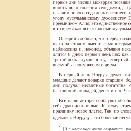
первые дни месяца мохаррам посвящен
вплоть до правления сельджукида Д
началом нового года день весеннего р
угоду мусульманскому духовенству 
преемником Алия; это единственное с
в то время как все остальные мусуль
Олеарий сообщает, что перед нача
шаха за столом вместе с министрам
наблюдения и, наконец, объявил нача
длится 8 дней: первый день шах как
третий день - духовенству, четвертый
восьмой - своим женам и детям.
В первый день Ноуруза делать ви
младшие делают подарки старшим, бедн
дни получал несметные богатства, 
благовоний, лошадей, денег и т. п. Ч
Все наши авторы сообщают об обы
себя драгоценностями. К этому стре
празднику новое платье. Так, по сло
одежды к Ноурузу - это большое несча
*
(
И в настоящее время сохранилась по