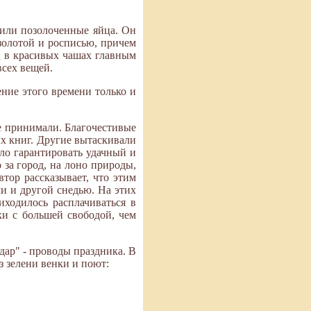
 или позолоченные яйца. Он
озолотой и росписью, причем
ц в красивых чашах главным
всех вещей.
ение этого времени только и
не принимали. Благочестивые
х книг. Другие вытаскивали
ыло гарантировать удачный и
 за город, на лоно природы,
тор рассказывает, что этим
ми и другой снедью. На этих
иходилось расплачиваться в
ки с большей свободой, чем
едар" - проводы праздника. В
з зелени венки и поют: