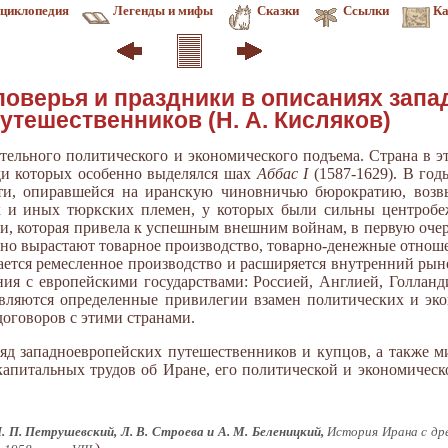
циклопедия
Легенды и мифы
Сказки
Ссылки
Ка
поверья и праздники в описаниях зап
утешественников (Н. А. Кисляков)
ительного политического и экономического подъема. Страна в э
ди которых особенно выделялся шах
Аббас I
(1587-1629). В год
сти, опиравшейся на иранскую чиновничью бюрократию, возв
 и иных тюркских племен, у которых были сильны центробе
и, которая привела к успешным внешним войнам, в первую очер
ьно вырастают товарное производство, товарно-денежные отноше
ается ремесленное производство и расширяется внутренний рын
ия с европейскими государствами: Россией, Англией, Голлан
тавляются определенные привилегии взамен политических и эк
договоров с этими странами.
, ряд западноевропейских путешественников и купцов, а также 
капитальных трудов об Иране, его политической и экономическ
И. П. Петрушевский, Л. В. Строева и А. М. Беленицкий,
История Ирана с дре