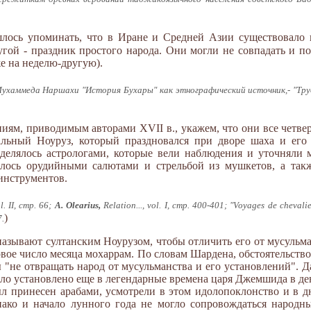
ось упоминать, что в Иране и Средней Азии существовало к
гой - праздник простого народа. Они могли не совпадать и по
же на неделю-другую).
ухаммеда Наршахи "История Бухары" как этнографический источник,- "Тру
ниям, приводимым авторами XVII в., укажем, что они все четве
льный Ноуруз, который праздновался при дворе шаха и его
еделялось астрологами, которые вели наблюдения и уточняли
алось орудийными салютами и стрельбой из мушкетов, а так
инструментов.
l. II, стр. 66;
A. Olearius,
Relation..., vol. I, стр. 400-401; "Voyages de chevalie
)
7.
называют султанским Ноурузом, чтобы отличить его от мусульма
вое число месяца мохаррам. По словам Шардена, обстоятельство
 "не отвращать народ от мусульманства и его установлений". Д
ыло установлено еще в легендарные времена царя Джемшида в де
ыл принесен арабами, усмотрели в этом идолопоклонство и в д
нако и начало лунного года не могло сопровождаться народн