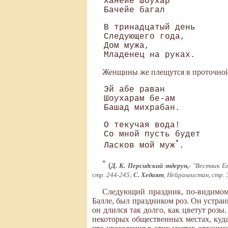
Ханейе шоухар

В тринадцатый день

Следующего года, 

Дом мужа, 

Женщины же плещутся в проточной
Эй абе раван 

Шоухарам бе-ам 

О текучая вода! 

Со мной пусть будет 

*
Ласков мой муж
*
(
Д. К. Персидский эндерун,
- "Вестник Е
стр. 244-245;
С. Хедаят
, Нейрангистан, стр. 
Следующий праздник, по-видимому
Балле, был праздником роз. Он устраив
он длился так долго, как цветут розы
некоторых общественных местах, куда