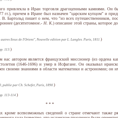
рого привлекла в Иран торговля драгоценными камнями. Он б
677 гг.), причем в Иране был назначен "царским купцом" и пр
 В. Бартольд пишет о нем, что "из всех путешественников, по
роннее (десятитомное.-
Н. К.
) описание этой страны, которое до
)
autres Iieux de I'Orient", Nouvelle edition par L. Langles. Paris, 1811.
)
тр. 113.
 нас автором является французский миссионер (из ордена к
толетия (1646-1696) и умер в Исфагане. Он оказывал иранско
зен своими знаниями в области математики и астрономии; он и
)
, publie par Ch. Schefer, Paris, 1890.
)
тр. 113-114.
* * *
х кроме всевозможных сведений о стране отмечают также ря
ечного года (известно, что исламские праздники были ориенти