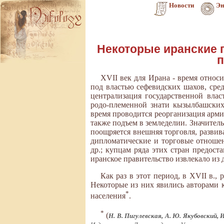
Новости
Эн
Некоторые иранские 
п
XVII век для Ирана - время относ
под властью сефевидских шахов, сре
централизация государственной вла
родо-племенной знати кызылбашских
время проводится реорганизация арми
также подъем в земледелии. Значител
поощряется внешняя торговля, развив
дипломатические и торговые отношен
др.; купцам ряда этих стран предос
иранское правительство извлекало из 
Как раз в этот период, в XVII в.
Некоторые из них явились авторами 
*
населения
.
*
(
Н. В. Пигулевская, А. Ю. Якубовский, 