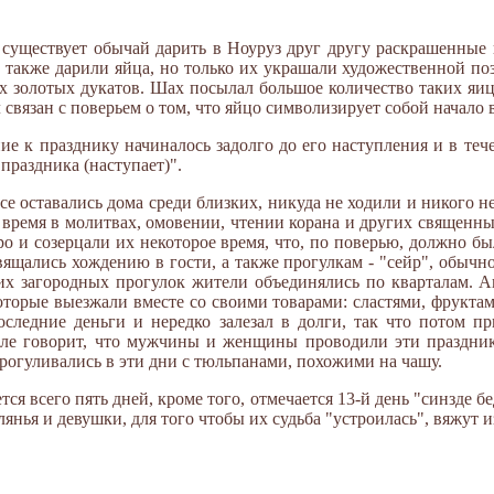
 существует обычай дарить в Ноуруз друг другу раскрашенные
ти также дарили яйца, но только их украшали художественной п
их золотых дукатов. Шах посылал большое количество таких яи
 связан с поверьем о том, что яйцо символизирует собой начало 
ие к празднику начиналось задолго до его наступления и в теч
 праздника (наступает)".
се оставались дома среди близких, никуда не ходили и никого 
время в молитвах, омовении, чтении корана и других священны
ро и созерцали их некоторое время, что, по поверью, должно б
щались хождению в гости, а также прогулкам - "сейр", обычно
их загородных прогулок жители объединялись по кварталам. Ав
оторые выезжали вместе со своими товарами: сластями, фрукта
оследние деньги и нередко залезал в долги, так что потом пр
алле говорит, что мужчины и женщины проводили эти праздни
огуливались в эти дни с тюльпанами, похожими на чашу.
ся всего пять дней, кроме того, отмечается 13-й день "синзде б
янья и девушки, для того чтобы их судьба "устроилась", вяжут и