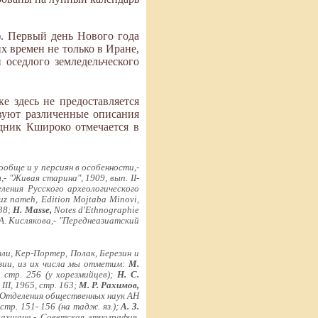
). Первый день Нового года
х времен не только в Иране,
 оседлого земледельческого
е здесь не предоставляется
вуют различенные описания
здник Кшироко отмечается в
обще и у персиян в особенности,-
 "Живая старина", 1909, вып. II-
ления Русского археологического
uz nameh, Edition Mojtaba Minovi,
938;
H. Masse,
Notes d'Ethnographie
 А. Кислякова,- "Переднеазиатский
ли, Кер-Портер, Полак, Березин и
зии, из их числа мы отметим:
М.
, стр. 256 (у хорезмийцев);
Н. С.
II, 1965, стр. 163;
М. Р. Рахимов,
я Отделения общественных наук АН
стр. 151- 156 (на тадж. яз.);
А. З.
ахшана,- Советская этнография,