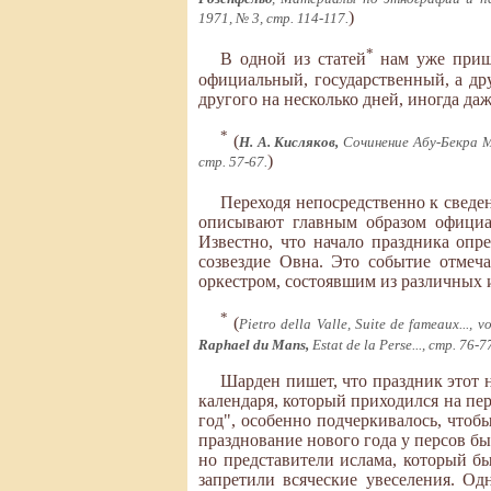
)
1971, № 3, стр. 114-117.
*
В одной из статей
нам уже пришл
официальный, государственный, а дру
другого на несколько дней, иногда да
*
(
Н. А. Кисляков,
Сочинение Абу-Бекра М
)
стр. 57-67.
Переходя непосредственно к сведе
описывают главным образом официа
Известно, что начало праздника опр
созвездие Овна. Это событие отмеч
оркестром, состоявшим из различных 
*
(
Pietro della Valle, Suite de fameaux..., vo
Raphael du Mans,
Estat de la Perse..., стр. 76-7
Шарден пишет, что праздник этот 
календаря, который приходился на пер
год", особенно подчеркивалось, чтобы
празднование нового года у персов б
но представители ислама, который б
запретили всяческие увеселения. Од