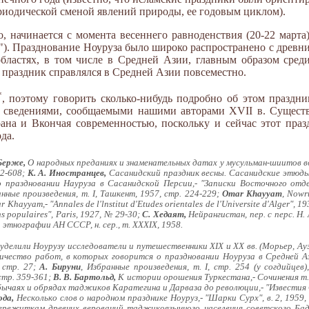
ериодической сменой явлений природы, ее годовым циклом).
, начинается с момента весеннего равноденствия (20-22 марта
"). Празднование Ноуруза было широко распространено с древни
бластях, в том числе в Средней Азии, главным образом среди
т праздник справлялся в Средней Азии повсеместно.
*
, поэтому говорить сколько-нибудь подробно об этом праздник
 сведениями, сообщаемыми нашими авторами XVII в. Сущест
рана и Вкончая современностью, поскольку и сейчас этот пра
да.
Берже,
О народных преданиях и знаменательных датах у мусульман-шиитов во
82-608;
К. А. Иностранцев,
Сасанидский праздник весны. Сасанидские этюды,-
 о праздновании Науруза в Сасанидской Персии,- "Записки Восточного отде
нные произведения, т. I, Ташкент, 1957, стр. 224-229;
Omar Khayyam
, Nowr
Khayyam,- "Annales de l'lnstitut d'Etudes orientales de l'Universite d'Alger", 1
ns populaires", Paris, 1927, № 29-30;
С. Хедаят,
Нейрангистан, пер. с перс. Н.
тнографии АН СССР, н. сер., т. XXXIX, 1958.
уделили Ноурузу исследователи и путешественники XIX и XX вв. (Морьер, Ауз
ичество работ, в которых говорится о праздновании Ноуруза в Средней А
 стр. 27;
А. Бируни
, Избранные произведения, т. I, стр. 254 (у согдийцев)
стр. 359-361;
В. В. Бартольд,
К истории орошения Туркестана,- Сочинения т. I
обычаях и обрядах таджиков Каратегина и Дарваза до революции,- "Извести
ода,
Несколько слов о народном празднике Ноуруз,- "Шарки Сурх", в. 2, 1959, 
режиткам древних верований таджикоязычного населения советского Бад