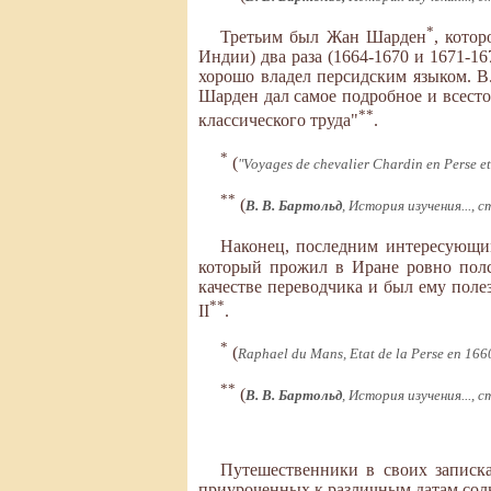
*
Третьим был Жан Шарден
, кото
Индии) два раза (1664-1670 и 1671-1
хорошо владел персидским языком. В.
Шарден дал самое подробное и всесто
**
классического труда"
.
*
(
"Voyages de chevalier Chardin en Perse et 
**
(
В. В. Бартольд
, История изучения..., с
Наконец, последним интересующим
который прожил в Иране ровно полс
качестве переводчика и был ему поле
**
II
.
*
(
Raphael du Mans, Etat de la Perse en 1660
**
(
В. В. Бартольд
, История изучения..., с
Путешественники в своих записка
приуроченных к различным датам солн