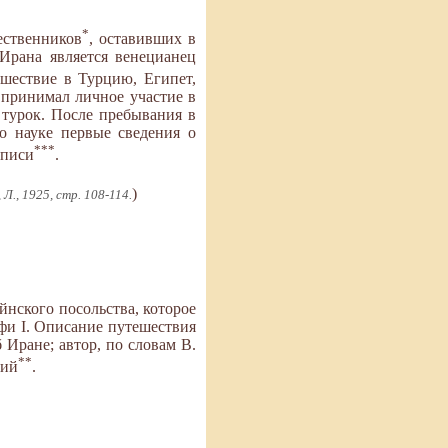
*
ественников
, оставивших в
Ирана является венецианец
шествие в Турцию, Египет,
 принимал личное участие в
 турок. После пребывания в
о науке первые сведения о
***
описи
.
)
Л., 1925, стр. 108-114.
ейнского посольства, которое
ефи I. Описание путешествия
 Иране; автор, по словам В.
**
ний
.