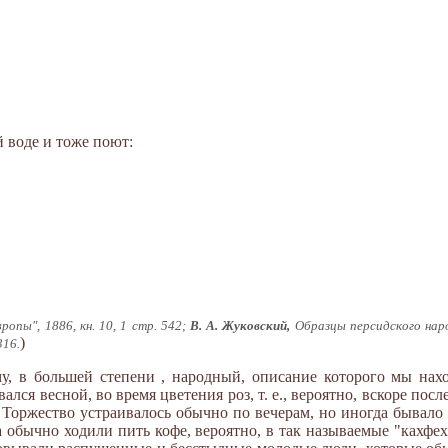
 воде и тоже поют:
вропы", 1886, кн. 10, 1 стр. 542;
В. А. Жуковский,
Образцы персидского наро
)
316.
, в большей степени , народный, описание которого мы нахо
ался весной, во время цветения роз, т. е., вероятно, вскоре посл
. Торжество устраивалось обычно по вечерам, но иногда бывало
 обычно ходили пить кофе, вероятно, в так называемые "кахфех