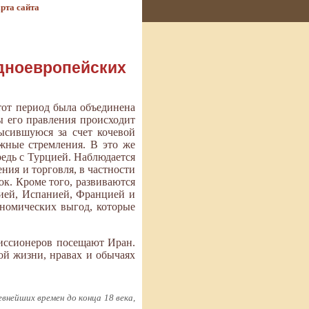
рта сайта
адноевропейских
тот период была объединена
ы его правления происходит
ысившуюся за счет кочевой
жные стремления. В это же
едь с Турцией. Наблюдается
ния и торговля, в частности
ок. Кроме того, развиваются
дией, Испанией, Францией и
ономических выгод, которые
миссионеров посещают Иран.
ой жизни, нравах и обычаях
внейших времен до конца 18 века,