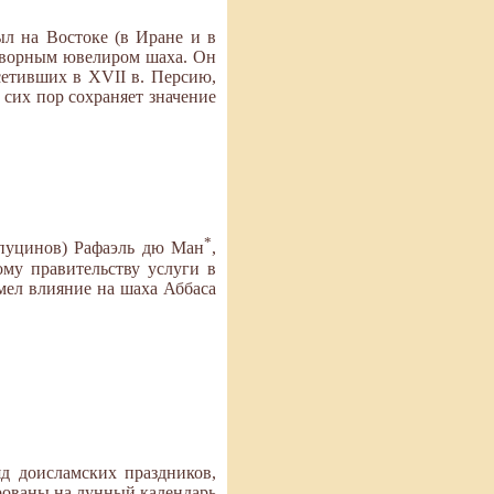
ыл на Востоке (в Иране и в
идворным ювелиром шаха. Он
сетивших в XVII в. Персию,
 сих пор сохраняет значение
*
апуцинов) Рафаэль дю Ман
,
му правительству услуги в
мел влияние на шаха Аббаса
д доисламских праздников,
рованы на лунный календарь