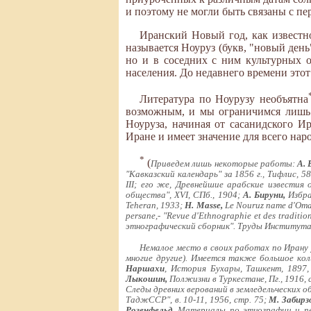
и поэтому не могли быть связаны с п
Иранский Новый год, как известно
называется Ноуруз (букв, "новый день
но и в соседних с ним культурных о
населения. До недавнего времени это
Литература по Ноурузу необъятна
возможным, и мы ограничимся лишь
Ноуруза, начиная от сасанидского И
Иране и имеет значение для всего наро
*
(
Приведем лишь некоторые работы:
А. 
"Кавказский календарь" за 1856 г., Тифлис, 5
III; его же, Древнейшие арабские известия
общества", XVI, СПб., 1904;
А. Бируни,
Избра
Teheran, 1933;
H. Masse,
Le Nouruz name d'Omar 
persane,- "Revue d'Ethnographie et des traditio
этнографический сборник". Труды Института э
Немалое место в своих работах по Ирану 
многие другие). Имеется также большое кол
Наршахи
, История Бухары, Ташкент, 1897,
Лыкошин,
Полжизни в Туркестане, Пг., 1916, 
Следы древних верований в земледельческих 
ТаджССР", в. 10-11, 1956, стр. 75;
М. Забирз
Розенфельд
, Материалы по этнографии и пе