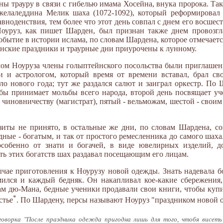
ы трауру в связи с гибелью имама Хосейна, внука пророка. Та
желаледдина Мелик шаха (1072-1092), который реформировал 
авноденствия, тем более что этот день совпал с днем его восшес
Ноуруз, как пишет Шарден, был признан также днем провоз
обытие в истории ислама, по словам Шардена, которое отмечает
манские праздники и траурные дни приурочены к лунному.
лом Ноуруза члены голыптейнского посольства были приглашен
и и астрологом, который время от времени вставал, брал св
ло нового года; тут же раздался салют и заиграл оркестр. По
 бы принимает мольбы всего народа, второй день посвящает уч
 - чиновничеству (магистрат), пятый - вельможам, шестой - свои
зиты не принято, в остальные же дни, по словам Шардена, с
ые - богатым, и так от простого ремесленника до самого шаха.
особенно от знати и богачей, в виде ювелирных изделий, до
асть этих богатств шах раздавал посещающим его лицам.
чае приготовления к Ноурузу новой одежды. Знать надевала 
мился и каждый бедняк. Он накапливал кое-какие сбережения
вам дю-Мана, бедные ученики продавали свои книги, чтобы куп
*
стье
. По Шардену, персы называют Ноуруз "праздником новой 
говорка "После праздника одежда пригодна лишь для того, чтобя висеть