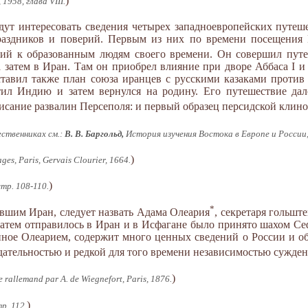
)
958, глава VIII.
дут интересовать сведения четырех западноевропейских путеш
раздников и поверий. Первым из них по времени посещения 
ий к образованным людям своего времени. Он совершил путе
затем в Иран. Там он приобрел влияние при дворе Аббаса I и
ставил также план союза иранцев с русскими казаками против
етил Индию и затем вернулся на родину. Его путешествие дал
писание развалин Персеполя: и первый образец персидской клин
ственниках см.:
В. В. Баргольд,
История изучения Востока в Европе и России, 
)
ages, Paris, Gervais Clourier, 1664.
)
стр. 108-110.
*
вшим Иран, следует назвать Адама Олеария
, секретаря гольшт
а затем отправилось в Иран и в Исфагане было принято шахом С
нное Олеарием, содержит много ценных сведений о России и об
юдательностью и редкой для того времени независимостью сужде
)
e rallemand par A. de Wiegnefort, Paris, 1876.
)
р. 112.