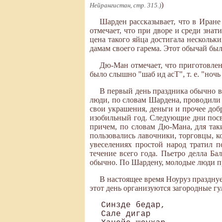
)
Нейрангистан, стр. 315.)
Шарден рассказывает, что в Иране
отмечает, что при дворе и среди зна
цена такого яйца достигала нескольк
дамам своего гарема. Этот обычай был
Дю-Ман отмечает, что приготовлен
было слышно "шаб ид асТ", т. е. "ночь
В первый день праздника обычно в
люди, по словам Шардена, проводили 
свои украшения, деньги и прочее доб
изобильный год. Следующие дни посвя
причем, по словам Дю-Мана, для так
пользовались лавочники, торговцы, к
увеселениях простой народ тратил п
течение всего года. Пьетро делла Б
обычно. По Шардену, молодые люди пр
В настоящее время Ноуруз празднует
этот день организуются загородные гул
Синзде бедар, 

Сале дигар 
