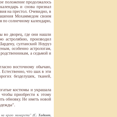
кое положение продолжалось
календарь и снова признал
твия на престол. Очевидно, в
глашения Мохаммедом своим
ся по солнечному календарю,
ы во дворец, где они нашли
ою астролябию, производил
 Шардену, султанский Ноуруз
еным, особенно астрологам,
м родственникам, а седьмой и
огласно восточному обычаю,
 Естественно, что шах в эти
рогих безделушек, тканей,
богатые костюмы и украшала
, чтобы приобрести к этому
ить обновку. Не иметь новой
одежды".
 на краю минарета" (
С. Хадаят
,