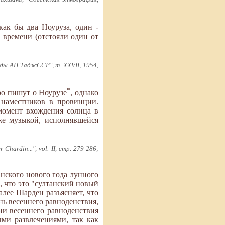
ак бы два Ноуруза, один -
 времени (отстояли один от
ды АН ТаджССР", т. XXVII, 1954,
*
ро пишут о Ноурузе
, однако
 наместников в провинции.
 момент вхождения солнца в
же музыкой, исполнявшейся
r Chardin...", vol. II, стр. 279-286;
нского нового года лунного
, что это "султанский новый
алее Шарден разъясняет, что
нь весеннего равноденствия,
ни весеннего равноденствия
ыми развлечениями, так как