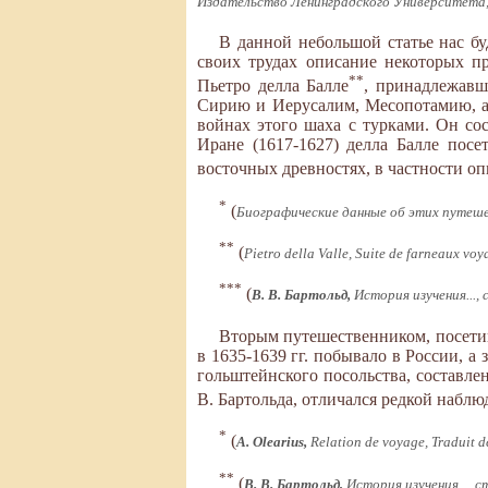
Издательство Ленинградского Университета, 1
В данной небольшой статье нас бу
своих трудах описание некоторых п
**
Пьетро делла Балле
, принадлежавш
Сирию и Иерусалим, Месопотамию, а 
войнах этого шаха с турками. Он со
Иране (1617-1627) делла Балле пос
восточных древностях, в частности о
*
(
Биографические данные об этих путеше
**
(
Pietro della Valle, Suite de farneaux voy
***
(
В. В. Бартольд,
История изучения..., 
Вторым путешественником, посети
в 1635-1639 гг. побывало в России, 
гольштейнского посольства, составле
В. Бартольда, отличался редкой набл
*
(
A. Olearius,
Relation de voyage, Traduit d
**
(
В. В. Бартольд,
История изучения..., ст