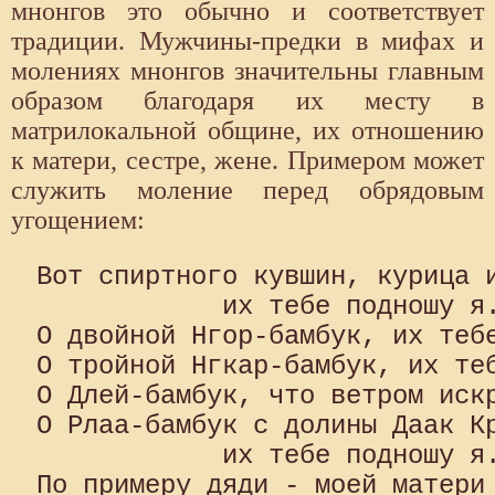
мнонгов это обычно и соответствует
традиции. Мужчины-предки в мифах и
молениях мнонгов значительны главным
образом благодаря их месту в
матрилокальной общине, их отношению
к матери, сестре, жене. Примером может
служить моление перед обрядовым
угощением:
Вот спиртного кувшин, курица и
            их тебе подношу я.
О двойной Нгор-бамбук, их тебе
О тройной Нгкар-бамбук, их теб
О Длей-бамбук, что ветром искр
О Рлаа-бамбук с долины Даак Кр
            их тебе подношу я.
По примеру дяди - моей матери 