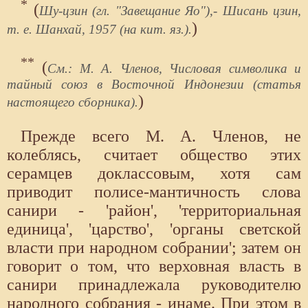
*
(
Шу-цзин (гл. "Завещание Яо"),- Шисань цзин,
)
т. е. Шанхай, 1957 (на кит. яз.).
**
(
См.: М. А. Членов, Числовая символика и
тайный союз в Восточной Индонезии (статья
)
настоящего сборника).
Прежде всего М. А. Членов, не
колеблясь, считает общество этих
серамцев доклассовым, хотя сам
приводит полисе-мантичность слова
санири - 'район', 'территориальная
единица', 'царство', 'органы светской
власти при народном собрании'; затем он
говорит о том, что верховная власть в
санири принадлежала руководителю
народного собрания - инаме. При этом в