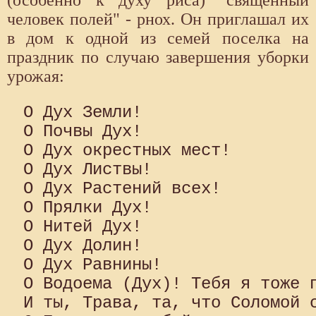
(особенно к духу риса) "священный
человек полей" - рнох. Он приглашал их
в дом к одной из семей поселка на
праздник по случаю завершения уборки
урожая:
О Дух Земли! 

О Почвы Дух! 

О Дух окрестных мест! 

О Дух Листвы! 

О Дух Растений всех! 

О Прялки Дух!

О Нитей Дух! 

О Дух Долин! 

О Дух Равнины! 

О Водоема (Дух)! Тебя я тоже п
И ты, Трава, та, что Соломой с