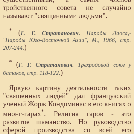
тройственного совета не случайно
называют "священными людьми".
*
(
Г. Г. Стратанович.
Народы Лаоса,-
"Народы Юго-Восточной Азии", М., 1966, стр.
)
207-244.
*
(
Г. Г. Стратанович.
Трехродовой союз у
)
батаков, стр. 118-122.
Яркую картину деятельности таких
"священных людей" дал французский
ученый Жорж Кондоминас в его книгах о
*
мнонг-гарах
. Религия гаров - это
развитое шаманство. Но руководство
сферой производства со всей его