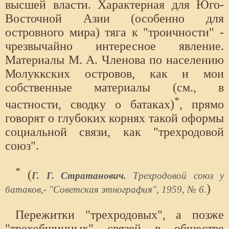
высшей власти. Характерная для Юго-
Восточной Азии (особенно для
островного мира) тяга к "троичности" -
чрезвычайно интересное явление.
Материалы М. А. Членова по населению
Молуккских островов, как и мои
собственные материалы (см., в
*
частности, сводку о батаках)
, прямо
говорят о глубоких корнях такой oформы
социальной связи, как "трехродовой
союз".
*
(
Г. Г. Стратанович.
Трехродовой союз у
)
батаков,- "Советская этнография", 1959, № 6.
Пережитки "трехродовых", а позже
"трехобщинных" связей в обществе