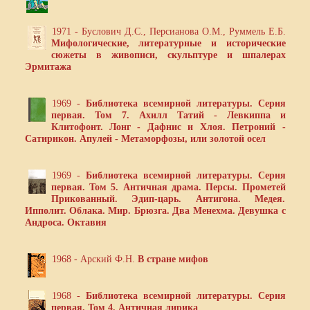
1971 - Буслович Д.С., Персианова О.М., Руммель Е.Б.
Мифологические, литературные и исторические
сюжеты в живописи, скульптуре и шпалерах
Эрмитажа
1969 -
Библиотека всемирной литературы. Серия
первая. Том 7. Ахилл Татий - Левкиппа и
Клитофонт. Лонг - Дафнис и Хлоя. Петроний -
Сатирикон. Апулей - Метаморфозы, или золотой осел
1969 -
Библиотека всемирной литературы. Серия
первая. Том 5. Античная драма. Персы. Прометей
Прикованный. Эдип-царь. Антигона. Медея.
Ипполит. Облака. Мир. Брюзга. Два Менехма. Девушка с
Андроса. Октавия
1968 - Арский Ф.Н.
В стране мифов
1968 -
Библиотека всемирной литературы. Серия
первая. Том 4. Античная лирика