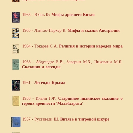
1965 - Юань Кэ
Мифы древнего Китая
1965 - Лангло-Паркер К.
Мифы и сказки Австралии
1964 - Токарев С.А.
Религия в истории народов мира
1963 - Абдуладзе Б.В., Заверин М.З., Чиковани М.Я.
Сказания и легенды
1961 -
Легенды Крыма
1958 - Ильин Г.Ф.
Старинное индийское сказание о
героях древности 'Махабхарата'
1957 - Руставели Ш.
Витязь в тигровой шкуре