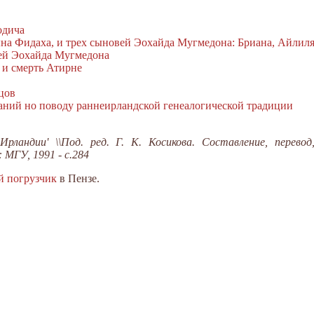
одича
на Фидаха, и трех сыновей Эохайда Мугмедона: Бриана, Айлил
ей Эохайда Мугмедона
 и смерть Атирне
цов
аний но поводу раннеирландской генеалогической традиции
Ирландии' \\Под. ред. Г. К. Косикова. Составление, перево
 МГУ, 1991 - с.284
й погрузчик
в Пензе.