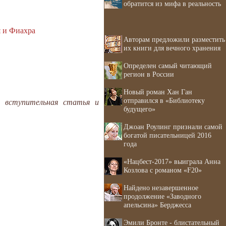
обратится из мифа в реальность
я и Фиахра
Авторам предложили разместить
их книги для вечного хранения
Определен самый читающий
регион в России
Новый роман Хан Ган
отправился в «Библиотеку
д, вступительная статья и
будущего»
Джоан Роулинг признали самой
богатой писательницей 2016
года
«Нацбест-2017» выиграла Анна
Козлова с романом «F20»
Найдено незавершенное
продолжение «Заводного
апельсина» Берджесса
Эмили Бронте - блистательный