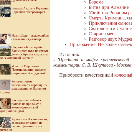
Древнего Египта?
Борома
Битва при Алмайне
Гозекский круг в Германии
- древняя обсерватория
Убийство Ронаном р
Смерть Кримтана, сы
Приключения сынов
Сватовство к Луайне
Старина мест
Иван Шадр - выдающийся
Разговор двух Мудре
советский скульптор
Приложение. Несколько замеч
Секреты «Богатырей»
Васнецова: кого на самом
Источник:
деле изобразил художник
на знаменитой картине
- 'Предания и мифы средневековой 
комментарии С. В. Шкунаева - Москва:
«Святой Иероним»
Пармиджанино оказался
современной подделкой
Приобрести качественный
колесны
Рентген помог
восстановить картину из
разрушенного Везувием
города
Как картина Рубенса
попала на продажу в
южноафриканский
аукционный дом
Артемизии Джентилески,
её называют одной из
первых феминисток в
истории