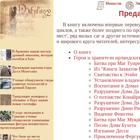
Новости
Эн
Преда
В книгу включены впервые перевед
циклов, а также более позднего по п
мест', ряд малых саг и другие источ
и широкого круга читателей, интерес
В Армении нашли могилу
О книге
древней амазонки, которая
Герои и хранители ирландски
погибла в бою
Битва при Маг Туир
Наскальные картины горы
Из "Книги Захватов
Дэл в Монголии
Сватовство к Этайн
Установление владе
Ученые обнаружили следы
развитых технологий в
Воспитание в Домах
древней Европе
Разрушение Дома Да
Танцующие женщина и
О потомстве Конайре
обезьяна: в Перу нашли
Разрушение Дома Да
новые геоглифы
Разрушение Динн Ри
В ходе экспедиции в
Видение Фингена
Гималаи ученые
Битва при Маг Мукр
обнаружили уникальные
каменные фигуры неизвестного
Песни Дома Бухета
происхождения
Изгнание Десси
Приключения Фергус
Что было на месте