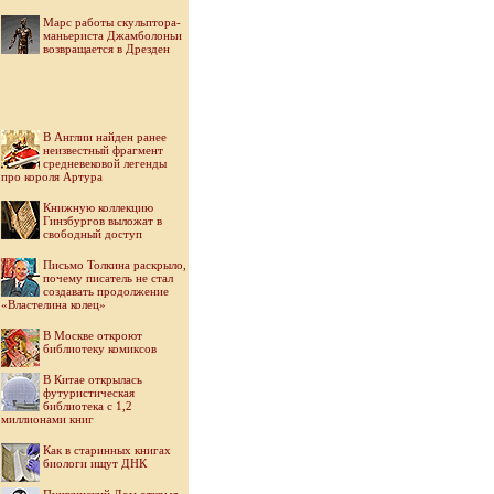
Марс работы скульптора-
маньериста Джамболоньи
возвращается в Дрезден
В Англии найден ранее
неизвестный фрагмент
средневековой легенды
про короля Артура
Книжную коллекцию
Гинзбургов выложат в
свободный доступ
Письмо Толкина раскрыло,
почему писатель не стал
создавать продолжение
«Властелина колец»
В Москве откроют
библиотеку комиксов
В Китае открылась
футуристическая
библиотека с 1,2
миллионами книг
Как в старинных книгах
биологи ищут ДНК