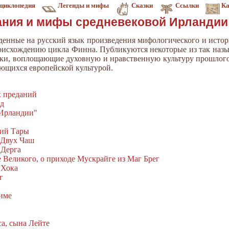
циклопедия
Легенды и мифы
Сказки
Ссылки
Ка
ния и мифы средневековой Ирландии
енные на русский язык произведения мифологического и истори
роисхождению цикла Финна. Публикуются некоторые из так назы
ники, воплощающие духовную и нравственную культуру прошлого
ующихся европейской культурой.
х преданий
ед
 Ирландии"
ний Тары
 Двух Чаш
 Дерга
 Великого, о приходе Мускрайге из Маг Брег
 Хока
г
име
а, сына Лейте