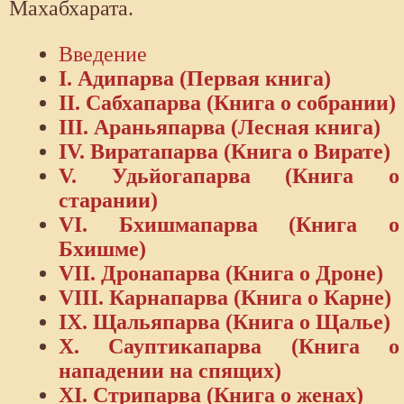
Махабхарата.
Введение
I. Адипарва (Первая книга)
II. Сабхапарва (Книга о собрании)
III. Араньяпарва (Лесная книга)
IV. Виратапарва (Книга о Вирате)
V. Удьйогапарва (Книга о
старании)
VI. Бхишмапарва (Книга о
Бхишме)
VII. Дронапарва (Книга о Дроне)
VIII. Карнапарва (Книга о Карне)
IX. Щальяпарва (Книга о Щалье)
X. Сауптикапарва (Книга о
нападении на спящих)
XI. Стрипарва (Книга о женах)