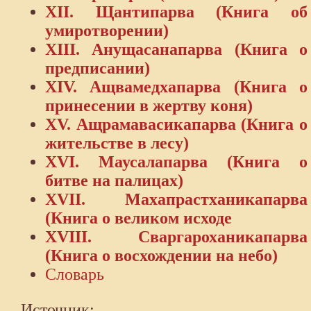
XII. Щантипарва (Книга об
умиротворении)
XIII. Анущасанапарва (Книга о
предписании)
XIV. Ащвамедхапарва (Книга о
принесении в жертву коня)
XV. Ащрамавасикапарва (Книга о
жительстве в лесу)
XVI. Маусалапарва (Книга о
битве на палицах)
XVII. Махапрастханикапарва
(Книга о великом исходе
XVIII. Сваргароханикапарва
(Книга о восхождении на небо)
Словарь
Источник: