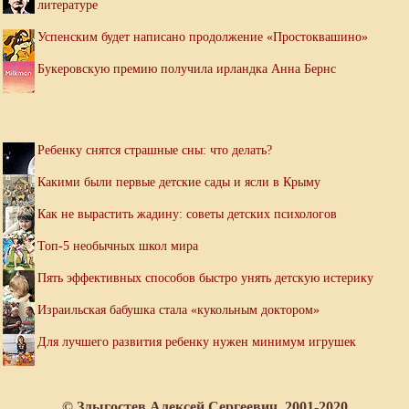
литературе
Успенским будет написано продолжение «Простоквашино»
Букеровскую премию получила ирландка Анна Бернс
Ребенку снятся страшные сны: что делать?
Какими были первые детские сады и ясли в Крыму
Как не вырастить жадину: советы детских психологов
Топ-5 необычных школ мира
Пять эффективных способов быстро унять детскую истерику
Израильская бабушка стала «кукольным доктором»
Для лучшего развития ребенку нужен минимум игрушек
© Злыгостев Алексей Сергеевич, 2001-2020