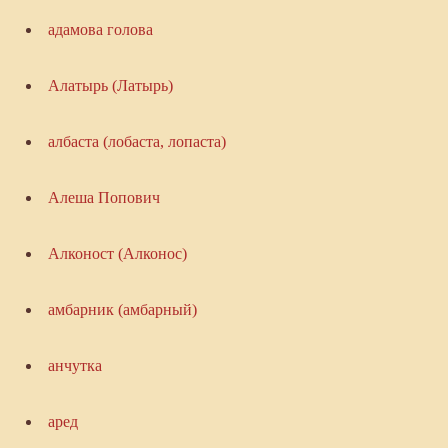
адамова голова
Алатырь (Латырь)
албаста (лобаста, лопаста)
Алеша Попович
Алконост (Алконос)
амбарник (амбарный)
анчутка
аред