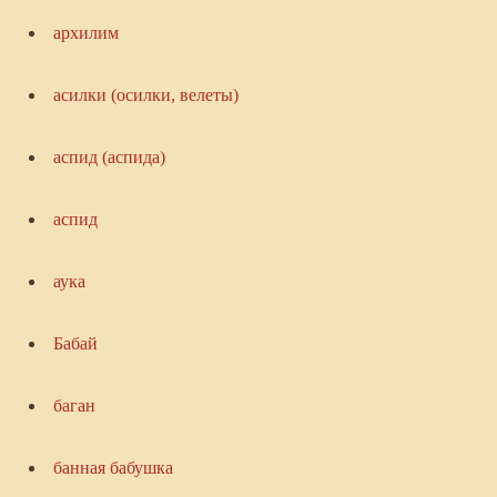
архилим
асилки (осилки, велеты)
аспид (аспида)
аспид
аука
Бабай
баган
банная бабушка