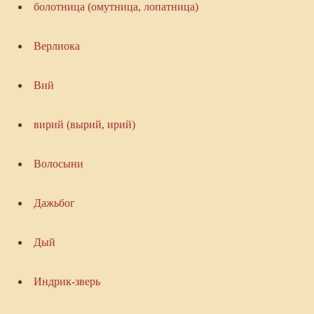
болотница (омутница, лопатница)
Верлиока
Вий
вирий (вырий, ирий)
Волосыни
Дажьбог
Дый
Индрик-зверь