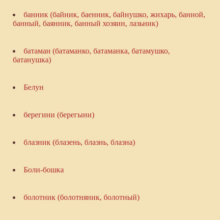
банник (байник, баенник, байнушко, жихарь, банной,
банный, баянник, банный хозяин, лазьник)
батаман (батаманко, батаманка, батамушко,
батанушка)
Белун
берегини (берегыни)
блазник (блазень, блазнь, блазна)
Боли-бошка
болотник (болотняник, болотный)