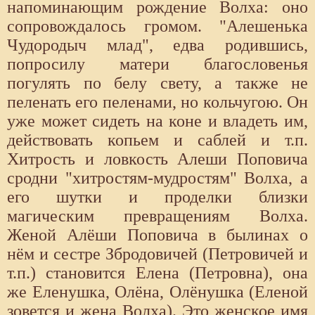
напоминающим рождение Волха: оно
сопровождалось громом. "Алешенька
Чудородыч млад", едва родившись,
попросилу матери благословенья
погулять по белу свету, а также не
пеленать его пеленами, но кольчугою. Он
уже может сидеть на коне и владеть им,
действовать копьем и саблей и т.п.
Хитрость и ловкость Алеши Поповича
сродни "хитростям-мудростям" Волха, а
его шутки и проделки близки
магическим превращениям Волха.
Женой Алёши Поповича в былинах о
нём и сестре Збродовичей (Петровичей и
т.п.) становится Елена (Петровна), она
же Еленушка, Олёна, Олёнушка (Еленой
зовется и жена Волха). Это женское имя