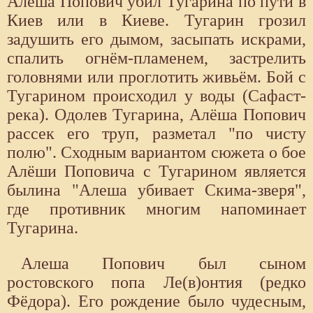
Алеша Попович убил Тугарина по пути в
Киев или в Киеве. Тугарин грозил
задушить его дымом, засыпать искрами,
спалить огнём-пламенем, застрелить
головнями или проглотить живьём. Бой с
Тугарином происходил у воды (Сафаст-
река). Одолев Тугарина, Алёша Попович
рассек его труп, разметал "по чисту
полю". Сходным вариантом сюжета о бое
Алёши Поповича с Тугарином является
былина "Алеша убивает Скима-зверя",
где противник многим напоминает
Тугарина.
Алеша Попович был сыном
ростовского попа Ле(в)онтия (редко
Фёдора). Его рождение было чудесным,