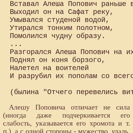
Вставал Алеша Попович раньше в
Выходил он на Сафат реку, 

Умывался студеной водой,

Утирался тонким полотном,

Помолился чудну образу.

...

Разгорался Алеша Попович на их
Поднял он коня борзого,

Налетел на воителей

И разрубил их пополам со всего
Алешу Поповича отличает не сила
(иногда даже подчеркивается его
слабость, указывается его хромота и т.
п.), а с одной стороны - мужество, удаль,