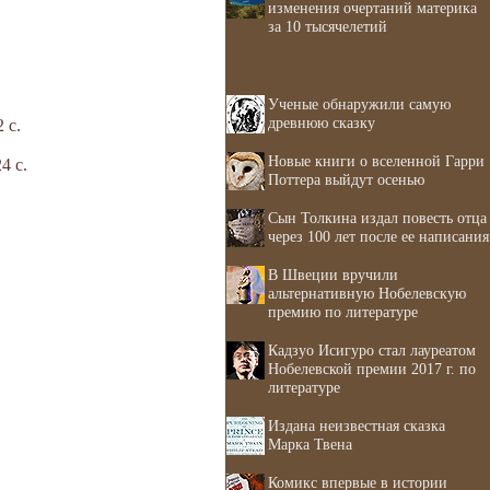
изменения очертаний материка
за 10 тысячелетий
Ученые обнаружили самую
древнюю сказку
 с.
Новые книги о вселенной Гарри
4 с.
Поттера выйдут осенью
Сын Толкина издал повесть отца
через 100 лет после ее написания
В Швеции вручили
альтернативную Нобелевскую
премию по литературе
Кадзуо Исигуро стал лауреатом
Нобелевской премии 2017 г. по
литературе
Издана неизвестная сказка
Марка Твена
Комикс впервые в истории