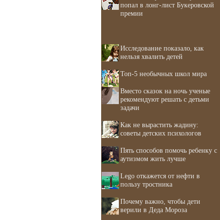
попал в лонг-лист Букеровской
премии
Исследование показало, как
нельзя хвалить детей
Топ-5 необычных школ мира
Вместо сказок на ночь ученые
рекомендуют решать с детьми
задачи
Как не вырастить жадину:
советы детских психологов
Пять способов помочь ребенку с
аутизмом жить лучше
Lego откажется от нефти в
пользу тростника
Почему важно, чтобы дети
верили в Деда Мороза