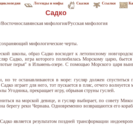
циклопедия
Легенды и мифы
Сказки
Ссылки
Ка
Садко
/Восточнославянская мифология/Русская мифология
й, сохраняющий мифологические черты.
еской школы, образ Садко восходит к летописному новгородс
ляр Садко, игра которого полюбилась Морскому царю, бьется
олотые перья" в Ильмень-озере. С помощью Морского царя выиг
и, но те останавливаются в море: гусляр должен спуститься
Садко играет для него, тот пускается в пляс, отчего волнуется 
олы Угодника, прекращает игру, обрывая струны гуслей.
ниться на морской девице, и гусляр выбирает, по совету Микол
 на берегу реки Чернава. Одновременно возвращаются его кораб
Садко является результатом поздней трансформации индоевроп