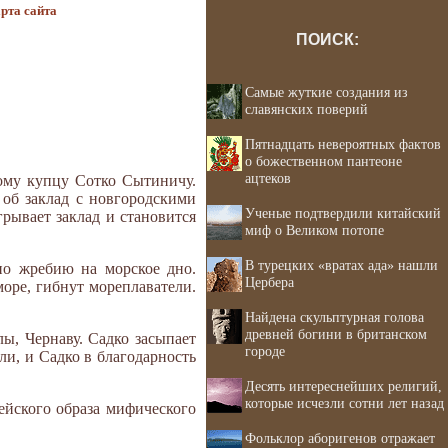
рта сайта
ПОИСК:
Самые жуткие создания из
славянских поверий
Пятнадцать невероятных фактов
о божественном пантеоне
ацтеков
кому купцу Сотко Сытиничу.
 об заклад с новгородскими
Ученые подтвердили китайский
рывает заклад и становится
миф о Великом потопе
В турецких «вратах ада» нашли
 по жребию на морское дно.
Цербера
море, гибнут мореплаватели.
Найдена скульптурная голова
древней богини в британском
ы, Чернаву. Садко засыпает
городе
ли, и Садко в благодарность
Десять интереснейших религий,
которые исчезли сотни лет назад
ейского образа мифического
Фольклор аборигенов отражает