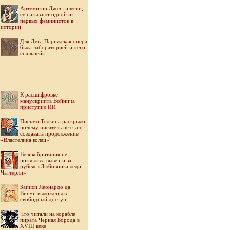
Артемизии Джентилески,
её называют одной из
первых феминисток в
истории
Для Дега Парижская опера
была лабораторией и «его
спальней»
К расшифровке
манускрипта Войнича
приступил ИИ
Письмо Толкина раскрыло,
почему писатель не стал
создавать продолжение
«Властелина колец»
Великобритания не
позволила вывезти за
рубеж «Любовника леди
Чаттерли»
Записи Леонардо да
Винчи выложены в
свободный доступ
Что читали на корабле
пирата Черная Борода в
XVIII веке