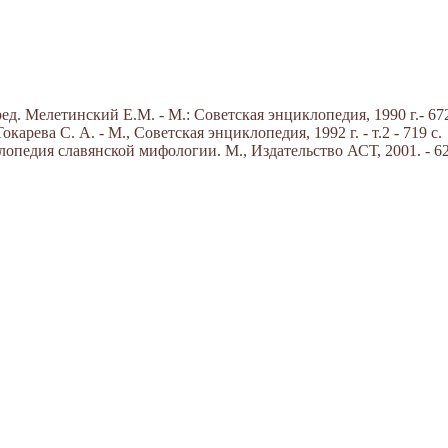
д. Мелетинский Е.М. - М.: Советская энциклопедия, 1990 г.- 672
арева С. А. - М., Советская энциклопедия, 1992 г. - т.2 - 719 с.
опедия славянской мифологии. М., Издательство АСТ, 2001. - 62