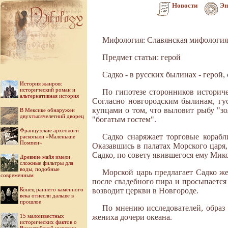
Новости
Эн
Мифология: Славянская мифология
Предмет статьи: герой
Садко - в русских былинах - геро
История жанров:
исторический роман и
По гипотезе сторонников историч
альтернативная история
Согласно новгородским былинам, гус
купцами о том, что выловит рыбу "з
В Мексике обнаружен
двухтысячелетний дворец
"богатым гостем".
Французские археологи
Садко снаряжает торговые корабл
раскопали «Маленькие
Помпеи»
Оказавшись в палатах Морского царя, 
Садко, по совету явившегося ему Мик
Древние майя имели
сложные фильтры для
воды, подобные
Морской царь предлагает Садко же
современным
после свадебного пира и просыпается
Конец раннего каменного
возводит церкви в Новгороде.
века отнесли дальше в
прошлое
По мнению исследователей, образ 
15 малоизвестных
жениха дочери океана.
исторических фактов о