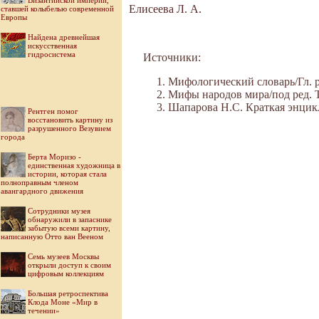
Византийской империи,
Елисеева Л. А.
ставшей колыбелью современной
Европы
Найдена древнейшая
искусственная
гидросистема
Источники:
Мифологический словарь/Гл. ре
Мифы народов мира/под ред. Ток
Шапарова Н.С. Краткая энцикл
Рентген помог
восстановить картину из
разрушенного Везувием
города
Берта Моризо -
единственная художница в
истории, которая стала
полноправным членом
авангардного движения
Cотрудники музея
обнаружили в запаснике
забытую всеми картину,
написанную Отто ван Вееном
Семь музеев Москвы
открыли доступ к своим
цифровым коллекциям
Большая ретроспектива
Клода Моне «Мир в
течении»