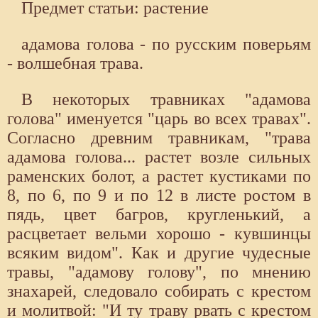
Предмет статьи: растение
адамова голова - по русским поверьям
- волшебная трава.
В некоторых травниках "адамова
голова" именуется "царь во всех травах".
Согласно древним травникам, "трава
адамова голова... растет возле сильных
раменских болот, а растет кустиками по
8, по 6, по 9 и по 12 в листе ростом в
пядь, цвет багров, кругленький, а
расцветает вельми хорошо - кувшинцы
всяким видом". Как и другие чудесные
травы, "адамову голову", по мнению
знахарей, следовало собирать с крестом
и молитвой: "И ту траву рвать с крестом