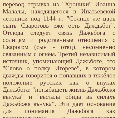
перевод отрывка из "Хроники" Иоанна
Малалы, находящегося в Ипатьевской
летописи под 1144 г.: "Солнце же царь
сынъ Свароговъ еже есть Даждьбог".
Отсюда следует связь Дажьбога с
солнцем и родственные отношения с
Сварогом (сын - отец), несомненно
связанным с огнём. Третий независимый
источник, упоминающий Дажьбоге, это
"Слово о полку Игореве", в котором
дважды говорится о попавших в тяжёлое
положение русских как о внуках
Дажьбога: "погыбашеть жизнь Дажьбожя
вънука" и "въстала обида въ силахъ
Дажьбожя вънука". Эти дает основание
для понимания Дажьбога как