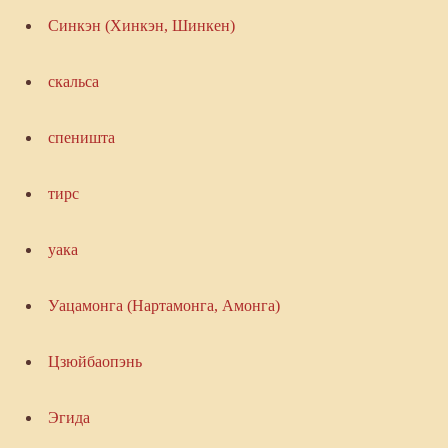
Синкэн (Хинкэн, Шинкен)
скальса
спеништа
тирс
уака
Уацамонга (Нартамонга, Амонга)
Цзюйбаопэнь
Эгида