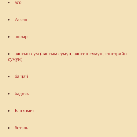
асо
Ассал
ашлар
аянгын сум (аянгым сумун, аянгин сумун, тэнгэрийн
сумун)
ба цай
бадняк
Бапхомет
бетэль