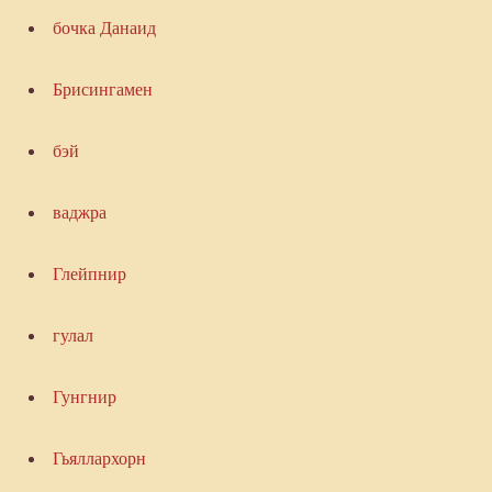
бочка Данаид
Брисингамен
бэй
ваджра
Глейпнир
гулал
Гунгнир
Гьяллархорн