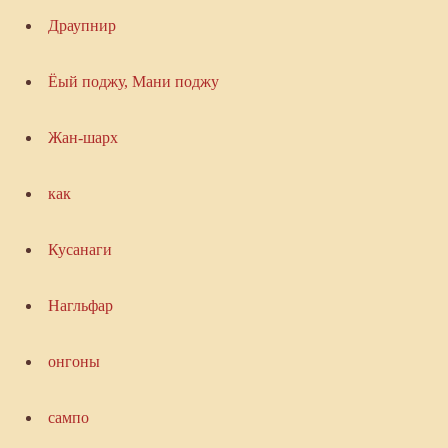
Драупнир
Ёый поджу, Мани поджу
Жан-шарх
как
Кусанаги
Нагльфар
онгоны
сампо