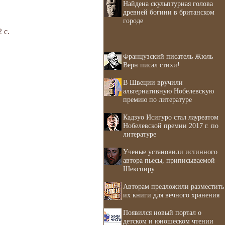
Найдена скульптурная голова
древней богини в британском
городе
 с.
Французский писатель Жюль
Верн писал стихи!
В Швеции вручили
альтернативную Нобелевскую
премию по литературе
Кадзуо Исигуро стал лауреатом
Нобелевской премии 2017 г. по
литературе
Ученые установили истинного
автора пьесы, приписываемой
Шекспиру
Авторам предложили разместить
их книги для вечного хранения
Появился новый портал о
детском и юношеском чтении