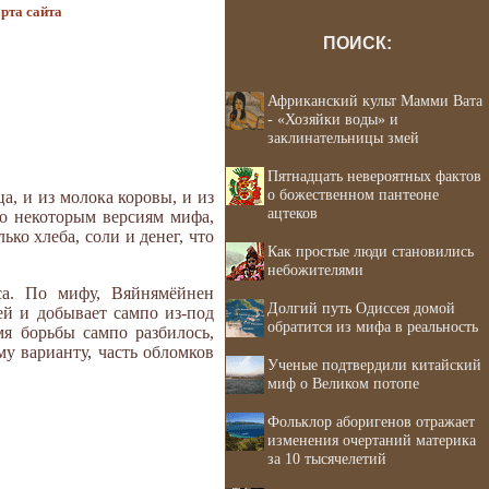
рта сайта
ПОИСК:
Африканский культ Мамми Вата
- «Хозяйки воды» и
заклинательницы змей
Пятнадцать невероятных фактов
о божественном пантеоне
, и из молока коровы, и из
ацтеков
по некоторым версиям мифа,
ко хлеба, соли и денег, что
Как простые люди становились
небожителями
са. По мифу, Вяйнямёйнен
Долгий путь Одиссея домой
й и добывает сампо из-под
обратится из мифа в реальность
мя борьбы сампо разбилось,
му варианту, часть обломков
Ученые подтвердили китайский
миф о Великом потопе
Фольклор аборигенов отражает
изменения очертаний материка
за 10 тысячелетий