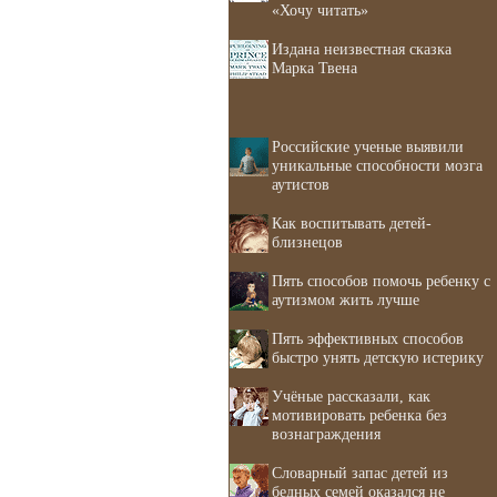
«Хочу читать»
Издана неизвестная сказка
Марка Твена
Российские ученые выявили
уникальные способности мозга
аутистов
Как воспитывать детей-
близнецов
Пять способов помочь ребенку с
аутизмом жить лучше
Пять эффективных способов
быстро унять детскую истерику
Учёные рассказали, как
мотивировать ребенка без
вознаграждения
Словарный запас детей из
бедных семей оказался не