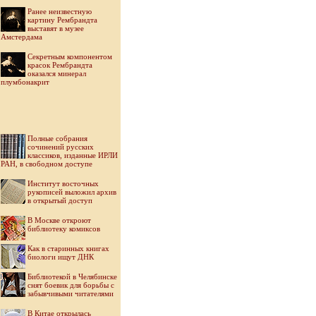
Ранее неизвестную
картину Рембрандта
выставят в музее
Амстердама
Секретным компонентом
красок Рембрандта
оказался минерал
плумбонакрит
Полные собрания
сочинений русских
классиков, изданные ИРЛИ
РАН, в свободном доступе
Институт восточных
рукописей выложил архив
в открытый доступ
В Москве откроют
библиотеку комиксов
Как в старинных книгах
биологи ищут ДНК
Библиотекой в Челябинске
снят боевик для борьбы с
забывчивыми читателями
В Китае открылась