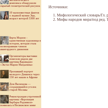
мегалитического
комплекса обнаружили
скрытый геометрический рисунок
Источники:
10 малоизвестных фактов
Мифологический словарь/Гл. ре
о ледяной мумии Эци,
возраст которой 5300 лет
Мифы народов мира/под ред. Ток
Берта Моризо -
единственная художница в
истории, которая стала
полноправным членом
авангардного движения
Организаторы выставки
повесили рядом две
картины Караваджо
«Экстаз Марии Магдалины»
Пропавший портрет
молодого Диккенса через
150 лет нашли в Африке
Дом Васнецова —
сохранившийся уголок
старой Москвы
Реконструкция утраченной
картины «Коронация
Барбары Радзивилл»
появилась в Несвижском замке