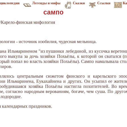
циклопедия
Легенды и мифы
Сказки
Ссылки
Ка
сампо
/Карело-финская мифология
фологии - источник изобилия, чудесная мельница.
ана Ильмариненом "из пушинки лебединой, из кусочка веретенца
ого выкупа за дочь хозяйки Похьёлы, к которой он сватался (
рый попал во власть хозяйки Похьёлы). Сампо намалывала столь
пиров.
лялось центральным сюжетом финского и карельского эпо
нии Ильмаринена, Еукахайнена и других. Он усыпил ее жителе
робудившаяся хозяйка Похьёлы настигла похитителей. Во вре
е, согласно народным верованиям, богаче, чем суша. По друго
плодородие.
я календарных праздников.