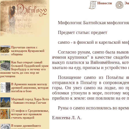
Новости
Эн
Мифология: Балтийская мифология
Предмет статьи: предмет
сампо - в финской и карельской ми
Прочитан свиток с
календарем Кумранской
Согласно рунам, сампо была выков
общины
ячменя крупинки" в качестве свадебн
выкуп платился за Вяйнямёйнена, кото
Как был открыт самый
большой буддийский храм
хватало на еду, припасы и устройство 
Боробудур и почему его
нижняя часть до сих пор не
расчищена
Похищение сампо из Похьёлы яв
отправился в Похьёлу в сопровожде
В Армении нашли могилу
горы. Он увез сампо на лодке, но п
древней амазонки, которая
погибла в бою
обломки утонули в море, поэтому мор
прибило к земле: они повлияли на ее 
Мертвый город Хара-Хото
- бывшая столица Гаочан
Руны о сампо исполнялись во врем
15 мифов о Средневековье,
которые все привыкли
Елисеева Л. А.
считать правдой
В плане древнейшего