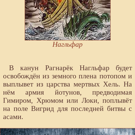
Нагльфар
В канун Рагнарёк Нагльфар будет
освобождён из земного плена потопом и
выплывет из царства мертвых Хель. На
нём армия йотунов, предводимая
Гимиром, Хрюмом или Локи, поплывёт
на поле Вигрид для последней битвы с
асами.