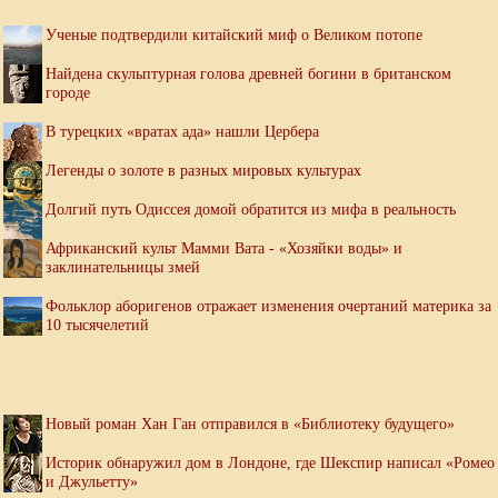
Ученые подтвердили китайский миф о Великом потопе
Найдена скульптурная голова древней богини в британском
городе
В турецких «вратах ада» нашли Цербера
Легенды о золоте в разных мировых культурах
Долгий путь Одиссея домой обратится из мифа в реальность
Африканский культ Мамми Вата - «Хозяйки воды» и
заклинательницы змей
Фольклор аборигенов отражает изменения очертаний материка за
10 тысячелетий
Новый роман Хан Ган отправился в «Библиотеку будущего»
Историк обнаружил дом в Лондоне, где Шекспир написал «Ромео
и Джульетту»