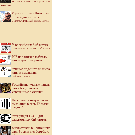
многочисленных мрачных
холстах
Картины Павла Никонова
стали одной из вех
отечественной живописи
У российских библиотек
появится фирменный стиль
РГБ предлагает выбрать
книги для оцифровки
Ученые подсчитали число
книг в домашних
библиотеках
Российские ученые нашли
способ прочитать
утраченные рукописи
На «Электронекрасовке»
выложили в сеть 12 тысяч
изданий
Утвержден ГОСТ для
электронных библиотек
Библиотекой в Челябинске
снят боевик для борьбы с