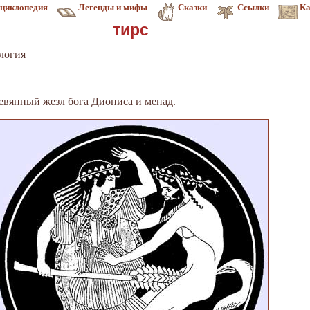
циклопедия
Легенды и мифы
Сказки
Ссылки
Ка
тирс
логия
ревянный жезл бога Диониса и менад.