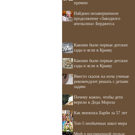
премии
Найдено незавершенное
продолжение «Заводного
апельсина» Берджесса
Какими были первые детские
сады и ясли в Крыму
Какими были первые детские
сады и ясли в Крыму
Вместо сказок на ночь ученые
рекомендуют решать с детьми
задачи
Почему важно, чтобы дети
верили в Деда Мороза
Как менялась Барби за 57 лет
Топ-5 необычных школ мира
Миф о несомненной пользе