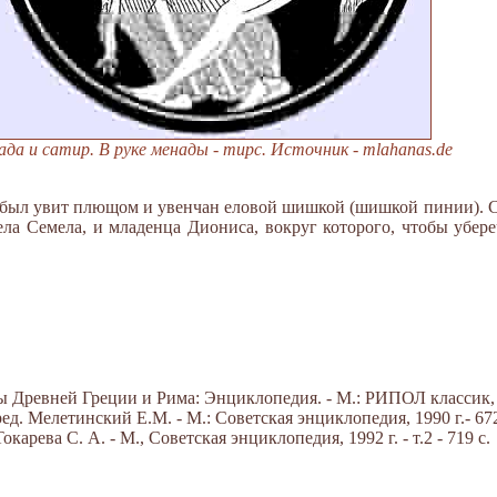
да и сатир. В руке менады - тирс. Источник - mlahanas.de
 был увит плющом и увенчан еловой шишкой (шишкой пинии). С
ела Семела, и младенца Диониса, вокруг которого, чтобы убере
Древней Греции и Рима: Энциклопедия. - М.: РИПОЛ классик, 20
д. Мелетинский Е.М. - М.: Советская энциклопедия, 1990 г.- 672
арева С. А. - М., Советская энциклопедия, 1992 г. - т.2 - 719 с.