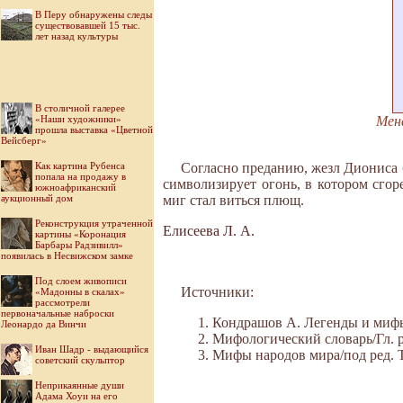
В Перу обнаружены следы
существовавшей 15 тыс.
лет назад культуры
В столичной галерее
«Наши художники»
Мена
прошла выставка «Цветной
Вейсберг»
Как картина Рубенса
Согласно преданию, жезл Диониса
попала на продажу в
символизирует огонь, в котором сгор
южноафриканский
аукционный дом
миг стал виться плющ.
Реконструкция утраченной
Елисеева Л. А.
картины «Коронация
Барбары Радзивилл»
появилась в Несвижском замке
Под слоем живописи
Источники:
«Мадонны в скалах»
рассмотрели
первоначальные наброски
Кондрашов А. Легенды и мифы 
Леонардо да Винчи
Мифологический словарь/Гл. ре
Иван Шадр - выдающийся
Мифы народов мира/под ред. Ток
советский скульптор
Неприкаянные души
Адама Хоуи на его