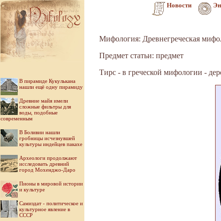
Новости
Эн
Мифология: Древнегреческая мифо
Предмет статьи: предмет
Тирс - в греческой мифологии - де
В пирамиде Кукулькана
нашли ещё одну пирамиду
Древние майя имели
сложные фильтры для
воды, подобные
современным
В Боливии нашли
гробницы исчезнувшей
культуры индейцев пакахе
Археологи продолжают
исследовать древний
город Мохенджо-Даро
Пионы в мировой истории
и культуре
Самиздат - политическое и
культурное явление в
СССР