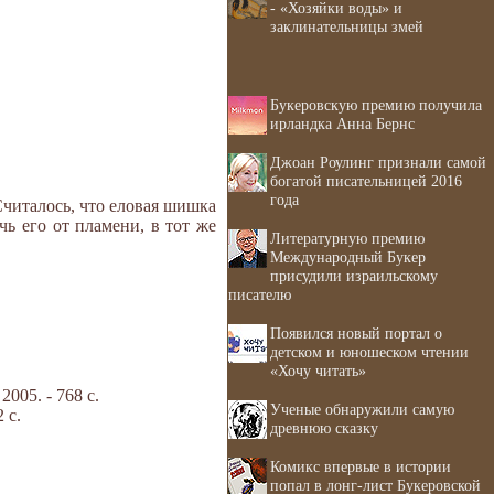
- «Хозяйки воды» и
заклинательницы змей
Букеровскую премию получила
ирландка Анна Бернс
Джоан Роулинг признали самой
богатой писательницей 2016
года
читалось, что еловая шишка
чь его от пламени, в тот же
Литературную премию
Международный Букер
присудили израильскому
писателю
Появился новый портал о
детском и юношеском чтении
«Хочу читать»
05. - 768 с.
Ученые обнаружили самую
 с.
древнюю сказку
Комикс впервые в истории
попал в лонг-лист Букеровской