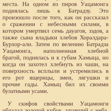
места. На одном из пиров Уацамонга
поднялась лишь к Батрадзу. Это
произошло после того, как он рассказал
о сражении с небесными силами, в
котором умертвил семь дауагов, зэдов, а
также сына владыки хлебов Хоралдара-
Бурхор-али. Затем по велению Батрадза
Уацамонга, наполненная хлебной
брагой, поднялась и к губам Хамыца, но
когда он захотел хлебнуть из чаши, на
поверхность всплыли и устремились в
его рот ящерицы, змеи, лягушки и
прочие гады. Хамыц бил их своими
булатными усами.
У скифов свойствами Уацамонги
обладал золотой кубок, упавший с неба.