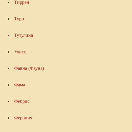
Тиррен
Турн
Тутулина
Улисс
Фавна (Фауна)
Фама
Фебрис
Ферония