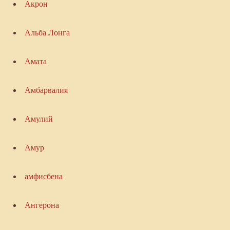
Акрон
Альба Лонга
Амата
Амбарвалия
Амулий
Амур
амфисбена
Ангерона