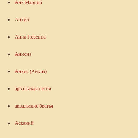
Анк Марций
Анкил
Анна Перенна
Аннона
Анхис (Анхиз)
арвальская песня
арвальские братья
Асканий