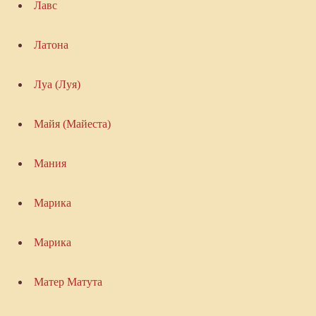
Лавс
Латона
Луа (Луя)
Майя (Майеста)
Мания
Марика
Марика
Матер Матута