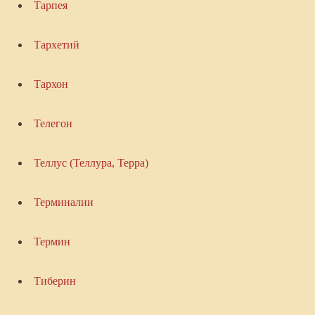
Тарпея
Тархетий
Тархон
Телегон
Теллус (Теллура, Терра)
Терминалии
Термин
Тиберин