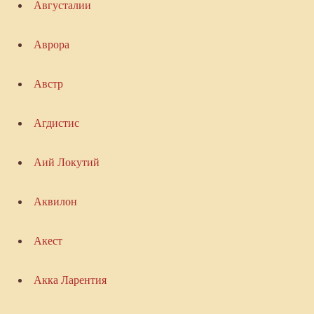
Августалии
Аврора
Австр
Агдистис
Аий Локутий
Аквилон
Акест
Акка Ларентия