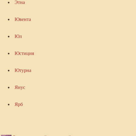
Этна
Ювента
Юл
Юстиция
Ютурна
Янус
Ярб