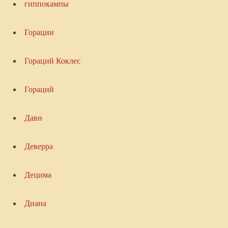
гиппокампы
Горации
Гораций Коклес
Гораций
Давн
Деверра
Децима
Диана