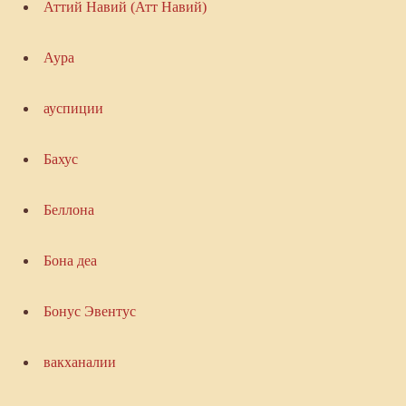
Аттий Навий (Атт Навий)
Аура
ауспиции
Бахус
Беллона
Бона деа
Бонус Эвентус
вакханалии