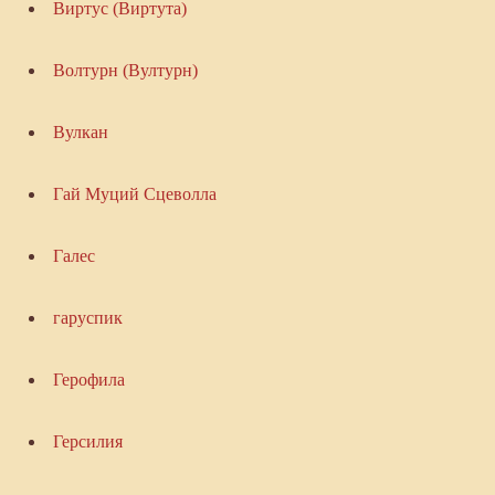
Виртус (Виртута)
Волтурн (Вултурн)
Вулкан
Гай Муций Сцеволла
Галес
гаруспик
Герофила
Герсилия