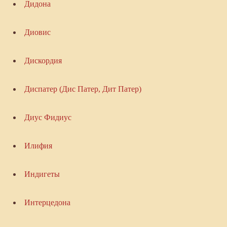
Дидона
Диовис
Дискордия
Диспатер (Дис Патер, Дит Патер)
Диус Фидиус
Илифия
Индигеты
Интерцедона