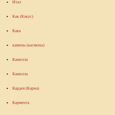
Итал
Как (Какус)
Кака
камены (касмены)
Камилла
Камилла
Кардея (Карна)
Кармента