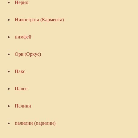
Нерио
Никострата (Кармента)
нимфей
Орк (Оркус)
Пакс
Палес
Палики
палилии (парилии)