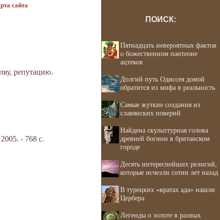
рта сайта
ПОИСК:
Пятнадцать невероятных фактов
о божественном пантеоне
ацтеков
лву, репутацию.
Долгий путь Одиссея домой
обратится из мифа в реальность
Самые жуткие создания из
славянских поверий
Найдена скульптурная голова
05. - 768 с.
древней богини в британском
городе
Десять интереснейших религий,
которые исчезли сотни лет назад
В турецких «вратах ада» нашли
Цербера
Легенды о золоте в разных