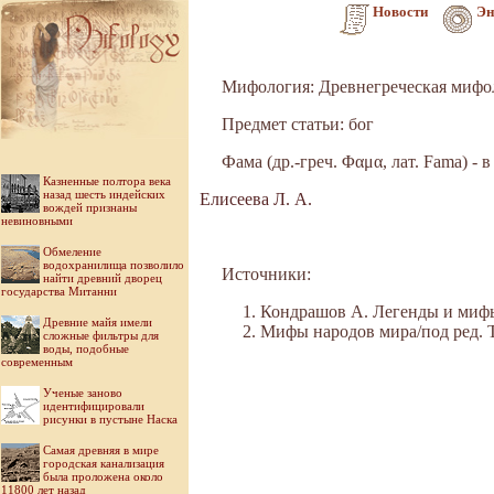
Новости
Эн
Мифология: Древнегреческая мифо
Предмет статьи: бог
Фама (др.-греч. Φαμα, лат. Fama) 
Казненные полтора века
назад шесть индейских
Елисеева Л. А.
вождей признаны
невиновными
Обмеление
водохранилища позволило
Источники:
найти древний дворец
государства Митанни
Кондрашов А. Легенды и мифы 
Древние майя имели
Мифы народов мира/под ред. Ток
сложные фильтры для
воды, подобные
современным
Ученые заново
идентифицировали
рисунки в пустыне Наска
Самая древняя в мире
городская канализация
была проложена около
11800 лет назад