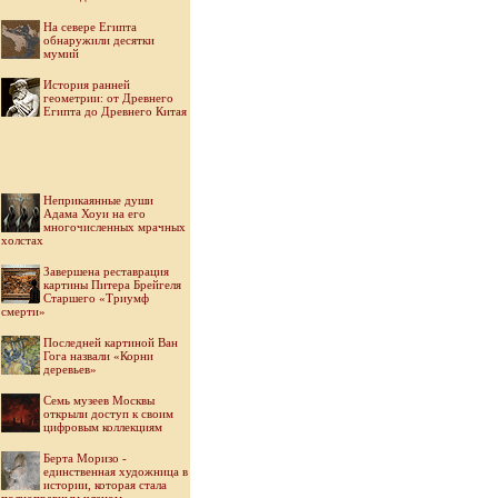
На севере Египта
обнаружили десятки
мумий
История ранней
геометрии: от Древнего
Египта до Древнего Китая
Неприкаянные души
Адама Хоуи на его
многочисленных мрачных
холстах
Завершена реставрация
картины Питера Брейгеля
Старшего «Триумф
смерти»
Последней картиной Ван
Гога назвали «Корни
деревьев»
Семь музеев Москвы
открыли доступ к своим
цифровым коллекциям
Берта Моризо -
единственная художница в
истории, которая стала