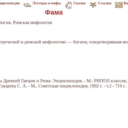
циклопедия
Легенды и мифы
Сказки
Ссылки
Ка
Фама
логия, Римская мифология
- в греческой и римской мифологиях — богиня, олицетворявшая мо
Древней Греции и Рима: Энциклопедия. - М.: РИПОЛ классик, 20
арева С. А. - М., Советская энциклопедия, 1992 г. - т.2 - 719 с.