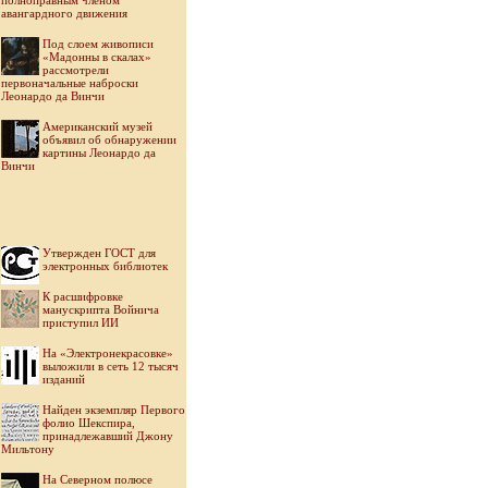
полноправным членом
авангардного движения
Под слоем живописи
«Мадонны в скалах»
рассмотрели
первоначальные наброски
Леонардо да Винчи
Американский музей
объявил об обнаружении
картины Леонардо да
Винчи
Утвержден ГОСТ для
электронных библиотек
К расшифровке
манускрипта Войнича
приступил ИИ
На «Электронекрасовке»
выложили в сеть 12 тысяч
изданий
Найден экземпляр Первого
фолио Шекспира,
принадлежавший Джону
Мильтону
На Северном полюсе