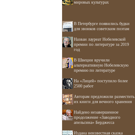
мировых культурах
В Петербурге появились будки
для звонков советским поэтам
Назван лауреат Нобелевской
премии по литературе за 2019
год
В Швеции вручили
альтернативную Нобелевскую
премию по литературе
На «Лицей» поступило более
2500 работ
Авторам предложили разместить
их книги для вечного хранения
Найдено незавершенное
продолжение «Заводного
апельсина» Берджесса
Издана неизвестная сказка