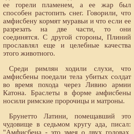
ее горели пламенем, а ее жар был
способен растопить снег. Говорили, что
амфисбену кормят муравьи и что если ее
разрезать на две части, то они
соединятся. С другой стороны, Плиний
прославлял еще и целебные качества
этого животного.
Среди римлян ходили слухи, что
амфисбены поедали тела убитых солдат
во время похода через Ливию армии
Катона. Браслеты в форме амфисбены
носили римские пророчицы и матроны.
Брунетто Латини, помещавший это
чудовище в седьмом кругу ада, писал:
"Амфисбена - это змея о двух головах,