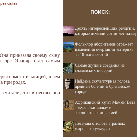
рта сайта
ПОИСК:
Десять интереснейших религий,
которые исчезли сотни лет назад
Фольклор аборигенов отражает
изменения очертаний материка
за 10 тысячелетий
 Она приказала своему сыну
Вскоре Эвандр стал самым
Самые жуткие создания из
славянских поверий
одовспомогательницей, в чем
Найдена скульптурная голова
а при родах.
древней богини в британском
городе
 считали, что в песнях она
Африканский культ Мамми Вата
- «Хозяйки воды» и
заклинательницы змей
Легенды о золоте в разных
мировых культурах