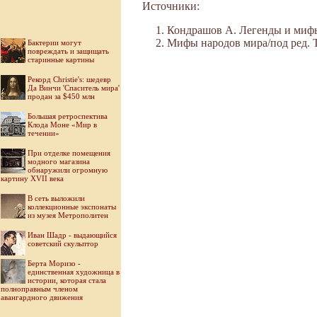
Источники:
Кондрашов А. Легенды и мифы 
Мифы народов мира/под ред. Ток
Бактерии могут
повреждать и защищать
старинные картины
Рекорд Christie's: шедевр
Да Винчи 'Спаситель мира'
продан за $450 млн
Большая ретроспектива
Клода Моне «Мир в
течении»
При отделке помещения
модного магазина
обнаружили огромную
картину XVII века
В сеть выложили
коллекционные экспонаты
из музея Метрополитен
Иван Шадр - выдающийся
советский скульптор
Берта Моризо -
единственная художница в
истории, которая стала
полноправным членом
авангардного движения