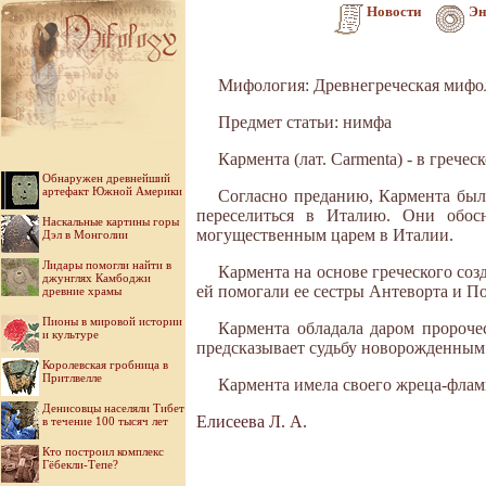
Новости
Эн
Мифология: Древнегреческая мифо
Предмет статьи: нимфа
Кармента (лат. Carmenta) - в грече
Обнаружен древнейший
артефакт Южной Америки
Согласно преданию, Кармента был
переселиться в Ита­лию. Они обо
Наскальные картины горы
могущественным царем в Италии.
Дэл в Монголии
Лидары помогли найти в
Кармента на ос­нове греческого со
джунглях Камбоджи
ей помогали ее сестры Антеворта и П
древние храмы
Пионы в мировой истории
Кармента обладала даром пророчес
и культуре
предсказывает судьбу новорожденным
Королевская гробница в
Притлвелле
Кармента имела своего жреца-флам
Денисовцы населяли Тибет
Елисеева Л. А.
в течение 100 тысяч лет
Кто построил комплекс
Гёбекли-Тепе?