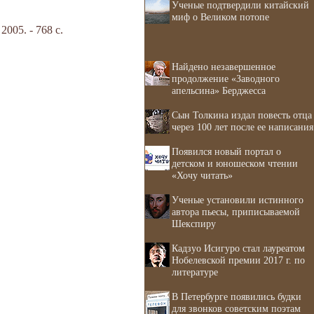
Ученые подтвердили китайский
миф о Великом потопе
05. - 768 с.
Найдено незавершенное
продолжение «Заводного
апельсина» Берджесса
Сын Толкина издал повесть отца
через 100 лет после ее написания
Появился новый портал о
детском и юношеском чтении
«Хочу читать»
Ученые установили истинного
автора пьесы, приписываемой
Шекспиру
Кадзуо Исигуро стал лауреатом
Нобелевской премии 2017 г. по
литературе
В Петербурге появились будки
для звонков советским поэтам