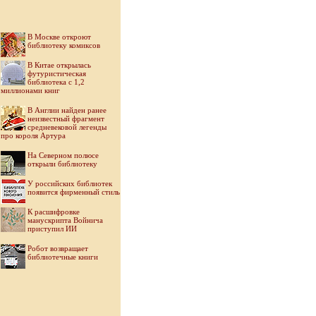
В Москве откроют
библиотеку комиксов
В Китае открылась
футуристическая
библиотека с 1,2
миллионами книг
В Англии найден ранее
неизвестный фрагмент
средневековой легенды
про короля Артура
На Северном полюсе
открыли библиотеку
У российских библиотек
появится фирменный стиль
К расшифровке
манускрипта Войнича
приступил ИИ
Робот возвращает
библиотечные книги