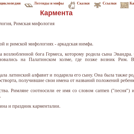
циклопедия
Легенды и мифы
Сказки
Ссылки
Ка
Кармента
логия, Римская мифология
ской и римской мифологиях - аркадская нимфа.
а возлюбленной бога Гермеса, которому родила сына Эвандра.
сновались на Палатинском холме, где позже возник Рим. 
здала латинский алфавит и подарила его сыну. Она была также р
остворта, получившие свои имена от названий положений ребенк
тва. Рим­ляне соотносили ее имя со словом carmen ("песня") и
.
ина и праздник карменталии.