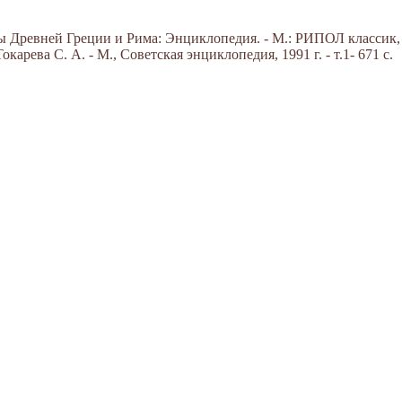
Древней Греции и Рима: Энциклопедия. - М.: РИПОЛ классик, 20
арева С. А. - М., Советская энциклопедия, 1991 г. - т.1- 671 с.