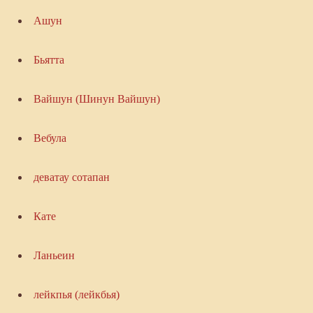
Ашун
Бьятта
Вайшун (Шинун Вайшун)
Вебула
деватау сотапан
Кате
Ланьеин
лейкпья (лейкбья)