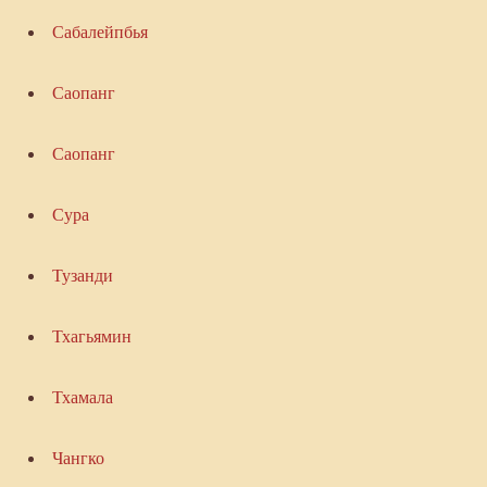
Сабалейпбья
Саопанг
Саопанг
Сура
Тузанди
Тхагьямин
Тхамала
Чангко