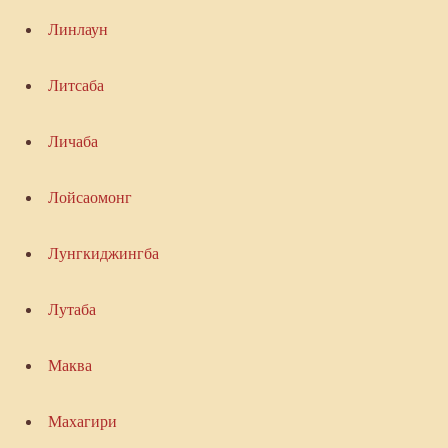
Линлаун
Литсаба
Личаба
Лойсаомонг
Лунгкиджингба
Лутаба
Маква
Махагири