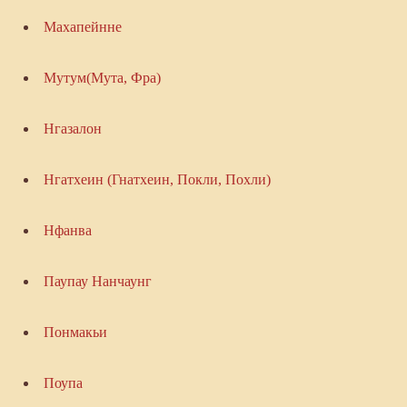
Махапейнне
Мутум(Мута, Фра)
Нгазалон
Нгатхеин (Гнатхеин, Покли, Похли)
Нфанва
Паупау Нанчаунг
Понмакьи
Поупа