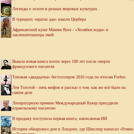
Легенды о золоте в разных мировых культурах
В турецких «вратах ада» нашли Цербера
Африканский культ Мамми Вата - «Хозяйки воды» и
заклинательницы змей
Вышла новая книга почти через 100 лет после смерти
французского писателя
Топовая «двадцатка» бестселлеров 2016 года по итогам Forbes
Лев Толстой - пять мифов и рассказ о том, как же всё было на
самом деле
Литературную премию Международный Букер присудили
израильскому писателю
В продажу поступила первая книга, написанная ИИ
Историк обнаружил дом в Лондоне, где Шекспир написал «Ромео