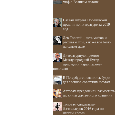
миф о Великом потопе
Назван лауреат Нобелевской
премии по литературе за 2019
год
Лев Толстой - пять мифов и
рассказ о том, как же всё было
на самом деле
Литературную премию
Международный Букер
присудили израильскому
писателю
В Петербурге появились будки
для звонков советским поэтам
Авторам предложили разместить
их книги для вечного хранения
Топовая «двадцатка»
бестселлеров 2016 года по
итогам Forbes