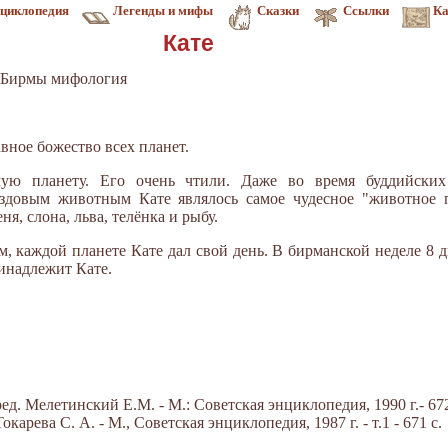
циклопедия
Легенды и мифы
Сказки
Ссылки
Ка
Кате
/Бирмы мифология
авное божество всех планет.
мую планету. Его очень чтили. Даже во время буддийских
Ездовым животным Кате являлось самое чудесное "животное п
ня, слона, льва, телёнка и рыбу.
 каждой планете Кате дал свой день. В бирманской неделе 8 дн
ринадлежит Кате.
д. Мелетинский Е.М. - М.: Советская энциклопедия, 1990 г.- 672
арева С. А. - М., Советская энциклопедия, 1987 г. - т.1 - 671 с.