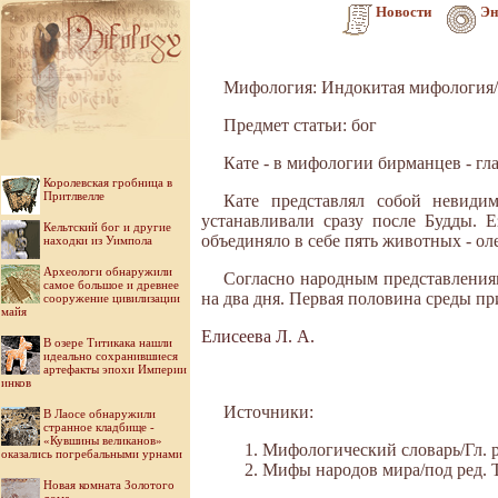
Новости
Эн
Мифология: Индокитая мифология
Предмет статьи: бог
Кате - в мифологии бирманцев - гл
Королевская гробница в
Притлвелле
Кате представлял собой невиди
устанавливали сразу после Будды. 
Кельтский бог и другие
объединяло в себе пять животных - оле
находки из Уимпола
Археологи обнаружили
Согласно народным представлениям,
самое большое и древнее
на два дня. Первая половина среды п
сооружение цивилизации
майя
Елисеева Л. А.
В озере Титикака нашли
идеально сохранившиеся
артефакты эпохи Империи
инков
Источники:
В Лаосе обнаружили
странное кладбище -
«Кувшины великанов»
Мифологический словарь/Гл. ре
оказались погребальными урнами
Мифы народов мира/под ред. Ток
Новая комната Золотого