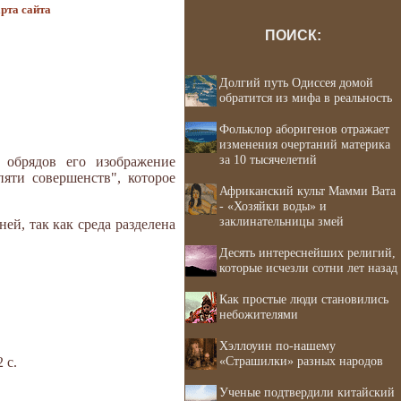
рта сайта
ПОИСК:
Долгий путь Одиссея домой
обратится из мифа в реальность
Фольклор аборигенов отражает
изменения очертаний материка
за 10 тысячелетий
 обрядов его изображение
яти совершенств", которое
Африканский культ Мамми Вата
- «Хозяйки воды» и
заклинательницы змей
ей, так как среда разделена
Десять интереснейших религий,
которые исчезли сотни лет назад
Как простые люди становились
небожителями
Хэллоуин по-нашему
«Страшилки» разных народов
 с.
Ученые подтвердили китайский