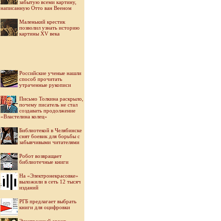
забытую всеми картину,
написанную Отто ван Вееном
Маленький крестик
позволил узнать историю
картины XV века
Российские ученые нашли
способ прочитать
утраченные рукописи
Письмо Толкина раскрыло,
почему писатель не стал
создавать продолжение
«Властелина колец»
Библиотекой в Челябинске
снят боевик для борьбы с
забывчивыми читателями
Робот возвращает
библиотечные книги
На «Электронекрасовке»
выложили в сеть 12 тысяч
изданий
РГБ предлагает выбрать
книги для оцифровки