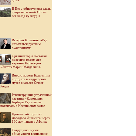
дома
В Перу обнаружены следы
существовавшей 15 тыс.
лет назад культуры
Валерий Кошляков: «Рад
называться русским
художником»
Организаторы выставки
повесили рядом две
картины Караваджо
«Экстаз Марии Магдалины»
Вместо короля Бельгии на
портрете в мадридском
музее оказался Огюст
Роден
Реконструкция утраченной
картины «Коронация
Барбары Радзивилл»
появилась в Несвижском замке
Пропавший портрет
молодого Диккенса через
150 лет нашли в Африке
Cотрудники музея
обнаружили в запаснике