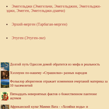
Эмегельджи (Эмегельчи, Эмегельджин, Эмегельджи-
эджи, Эмеген, Эмегельджи-дзаячи)
Эрхий-мерген (Тарбаган-мерген)
Этуген (Этуген-эхе)
Долгий путь Одиссея домой обратится из мифа в реальность
Хэллоуин по-нашему «Страшилки» разных народов
Фольклор аборигенов отражает изменения очертаний материка за
10 тысячелетий
Пятнадцать невероятных фактов о божественном пантеоне
ацтеков
Африканский культ Мамми Вата - «Хозяйки воды» и