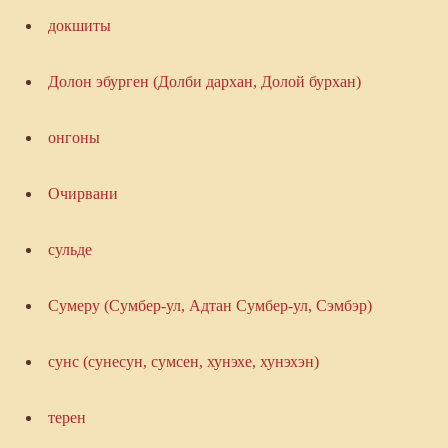
докшиты
Долон эбурген (Долби дархан, Долой бурхан)
онгоны
Очирвани
сульде
Сумеру (Сумбер-ул, Адтан Сумбер-ул, Сэмбэр)
сунс (сунесун, сумсен, хунэхе, хунэхэн)
терен