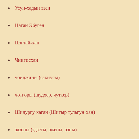
Усун-хадын эзен
Цаган Эбуген
Цогтай-хан
Чингисхан
чойджины (сахиусы)
чотгоры (шудхер, чуткер)
Шидургу-хаган (Шитыр тульгун-хан)
эдзены (эдзеты, эжены, эзны)