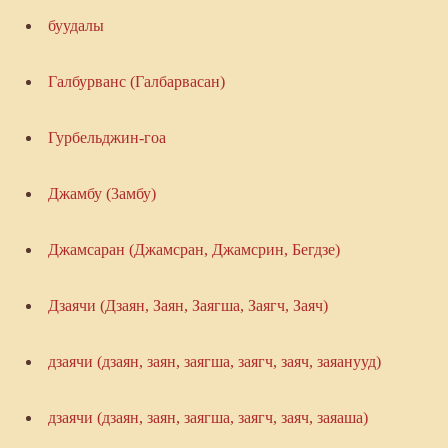
буудалы
Галбурванс (Галбарвасан)
Гурбельджин-гоа
Джамбу (3амбу)
Джамсаран (Джамсран, Джамсрин, Бегдзе)
Дзаячи (Дзаян, Заян, Заягша, Заягч, Заяч)
дзаячи (дзаян, заян, заягша, заягч, заяч, заяанууд)
дзаячи (дзаян, заян, заягша, заягч, заяч, заяаша)