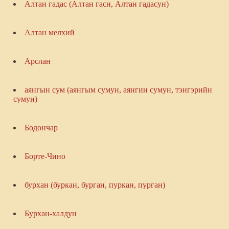
Алтан гадас (Алтан гасн, Алтан гадасун)
Алтан мелхий
Арслан
аянгын сум (аянгым сумун, аянгин сумун, тэнгэрийн
сумун)
Бодончар
Борте-Чино
бурхан (буркан, бурган, пуркан, пурган)
Бурхан-халдун