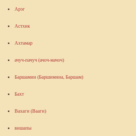
Арэг
Астхик
Ахтамар
ачуч-пачуч (ачоч-мачоч)
Баршамин (Баршимниа, Баршам)
Бахт
Вахагн (Ваагн)
вишапы