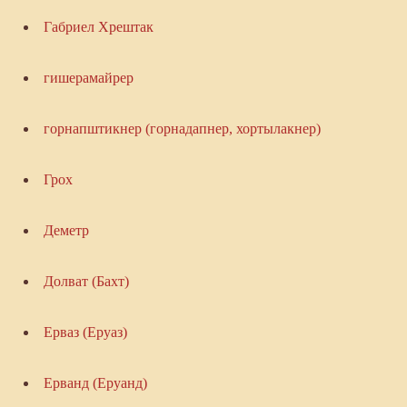
Габриел Хрештак
гишерамайрер
горнапштикнер (горнадапнер, хортылакнер)
Грох
Деметр
Долват (Бахт)
Ерваз (Еруаз)
Ерванд (Еруанд)