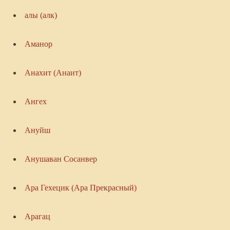
алы (алк)
Аманор
Анахит (Анаит)
Ангех
Ануйш
Анушаван Сосанвер
Ара Гехецик (Ара Прекрасный)
Арагац