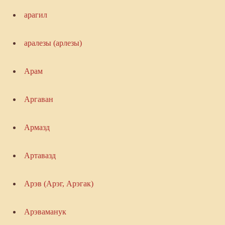
арагил
аралезы (арлезы)
Арам
Аргаван
Армазд
Артавазд
Арэв (Арэг, Арэгак)
Арэваманук