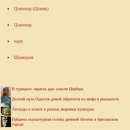
Цовинар (Цовян)
Цовинар
чарк
Шамирам
В турецких «вратах ада» нашли Цербера
Долгий путь Одиссея домой обратится из мифа в реальность
Легенды о золоте в разных мировых культурах
Найдена скульптурная голова древней богини в британском
городе