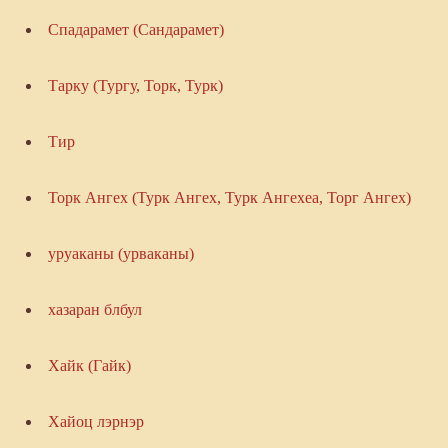
Спадарамет (Сандарамет)
Тарку (Тургу, Торк, Турк)
Тир
Торк Ангех (Турк Ангех, Турк Ангехеа, Торг Ангех)
уруаканы (урваканы)
хазаран блбул
Хайк (Гайк)
Хайоц лэрнэр