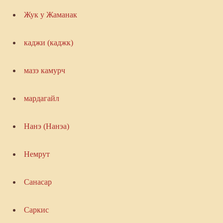
Жук у Жаманак
каджи (каджк)
мазэ камурч
мардагайл
Нанэ (Нанэа)
Немрут
Санасар
Саркис