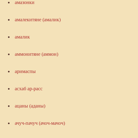
амазонки
амалекитяне (амалик)
амалик
аммонитяне (аммон)
аримаспы
асхаб ар-расс
ацаны (аданы)
ачуч-пачуч (ачоч-мачоч)