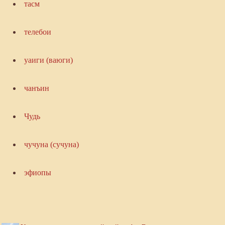
тасм
телебои
уаиги (ваюги)
чанъин
Чудь
чучуна (сучуна)
эфиопы