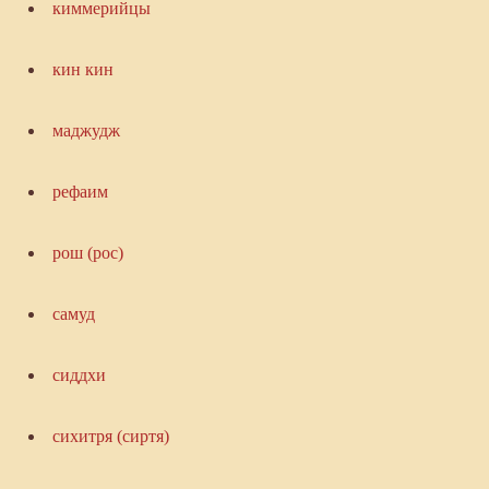
киммерийцы
кин кин
маджудж
рефаим
рош (рос)
самуд
сиддхи
сихитря (сиртя)