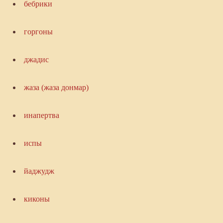
бебрики
горгоны
джадис
жаза (жаза донмар)
инапертва
испы
йаджудж
киконы