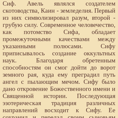
Сиф. Авель являлся создателем
скотоводства, Каин - земледелия. Первый
из них символизировал разум, второй -
грубую силу. Современное человечество,
как потомство Сифа, обладает
промежуточными качествами между
указанными полюсами. Сифу
приписывалось создание оккультных
наук. Благодаря обретенным
способностям он смог дойти до ворот
земного рая, куда ему преградил путь
ангел с пылающим мечом. Сифу было
дано откровение Божественного имени и
Священной истории. Последующая
эзотерическая традиция различных
направлений восходит к Сифу. Ее
сохранил и передал своим сыновьям