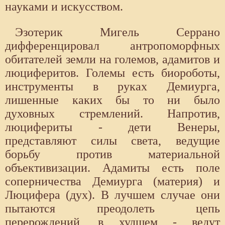
науками и искусством.
Эзотерик Мигель Серрано
дифференцировал антропоморфных
обитателей земли на големов, адамитов и
люциферитов. Големы есть биороботы,
инструменты в руках Демиурга,
лишенные каких бы то ни было
духовных стремлений. Напротив,
люцифериты - дети Венеры,
представляют силы света, ведущие
борьбу против материальной
объективизации. Адамиты есть поле
соперничества Демиурга (материя) и
Люцифера (дух). В лучшем случае они
пытаются преодолеть цепь
перерождений, в худшем - ведут