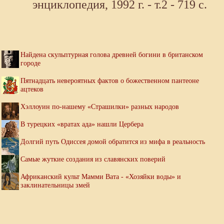
энциклопедия, 1992 г. - т.2 - 719 с.
Найдена скульптурная голова древней богини в британском
городе
Пятнадцать невероятных фактов о божественном пантеоне
ацтеков
Хэллоуин по-нашему «Страшилки» разных народов
В турецких «вратах ада» нашли Цербера
Долгий путь Одиссея домой обратится из мифа в реальность
Самые жуткие создания из славянских поверий
Африканский культ Мамми Вата - «Хозяйки воды» и
заклинательницы змей