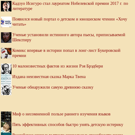
Кадзуо Исигуро стал лауреатом Нобелевской премии 2017 г. по
литературе
Появился новый портал о детском и юношеском чтении «Хочу
читать»
Ученые установили истинного автора пьесы, приписываемой
Шекспиру
Комикс впервые в истории попал в лонг-лист Букеровской
премии
10 малоизвестных фактов из жизни Рэя Брэдбери
Издана неизвестная сказка Марка Твена
Ученые обнаружили самую древнюю сказку
Миф о несомненной пользе раннего изучения языков
Пять эффективных способов быстро унять детскую истерику