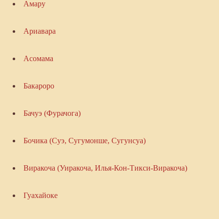
Амару
Ариавара
Асомама
Бакароро
Бачуэ (Фурачога)
Бочика (Суэ, Сугумонше, Сугунсуа)
Виракоча (Уиракоча, Илья-Кон-Тикси-Виракоча)
Гуахайоке