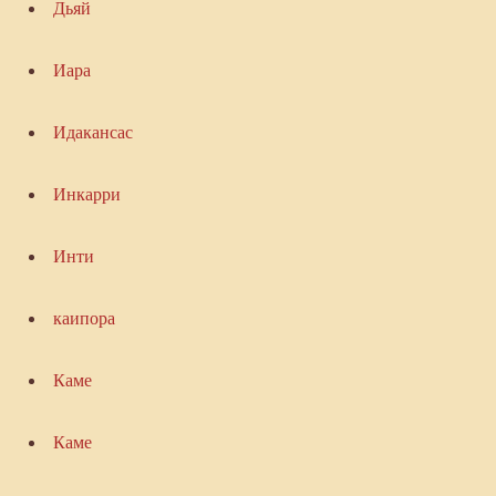
Дьяй
Иара
Идакансас
Инкарри
Инти
каипора
Каме
Каме