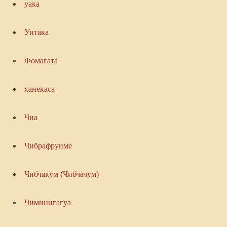
уака
Уитака
Фомагата
ханекаса
Чиа
Чибрафруиме
Чибчакум (Чибчачум)
Чиминигагуа