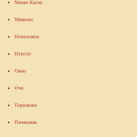
Манко Капак
Маявока
Ненкатакоа
Нунгуи
Омао
Очи
Париакака
Пачакамак