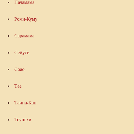
Пачамама
Роми-Куму
Сарамама
Сейуси
Соао
Тае
Таина-Кан
Тсунгхи