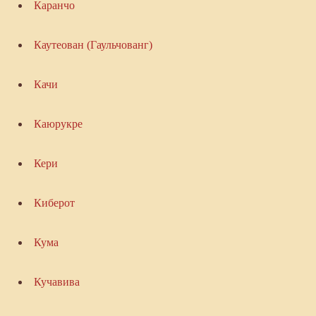
Каранчо
Каутеован (Гаульчованг)
Качи
Каюрукре
Кери
Киберот
Кума
Кучавива