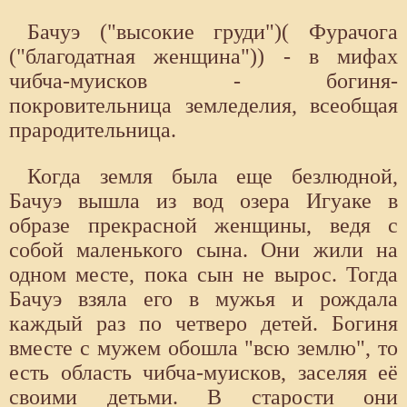
Бачуэ ("высокие груди")( Фурачога
("благодатная женщина")) - в мифах
чибча-муисков - богиня-
покровительница земледелия, всеобщая
прародительница.
Когда земля была еще безлюдной,
Бачуэ вышла из вод озера Игуаке в
образе прекрасной женщины, ведя с
собой маленького сына. Они жили на
одном месте, пока сын не вырос. Тогда
Бачуэ взяла его в мужья и рождала
каждый раз по четверо детей. Богиня
вместе с мужем обошла "всю землю", то
есть область чибча-муисков, заселяя её
своими детьми. В старости они