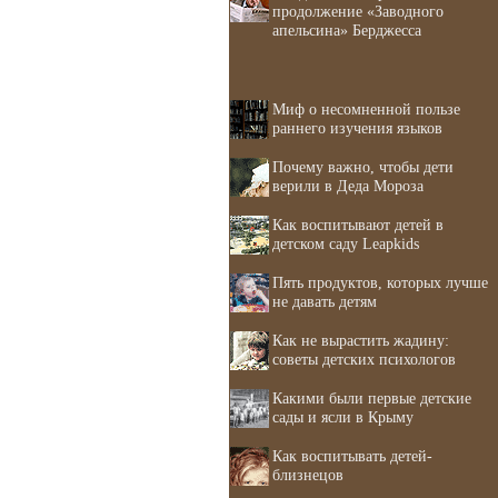
продолжение «Заводного
апельсина» Берджесса
Миф о несомненной пользе
раннего изучения языков
Почему важно, чтобы дети
верили в Деда Мороза
Как воспитывают детей в
детском саду Leapkids
Пять продуктов, которых лучше
не давать детям
Как не вырастить жадину:
советы детских психологов
Какими были первые детские
сады и ясли в Крыму
Как воспитывать детей-
близнецов