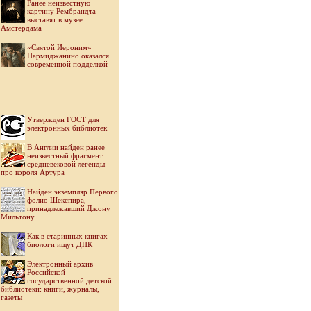
Ранее неизвестную
картину Рембрандта
выставят в музее
Амстердама
«Святой Иероним»
Пармиджанино оказался
современной подделкой
Утвержден ГОСТ для
электронных библиотек
В Англии найден ранее
неизвестный фрагмент
средневековой легенды
про короля Артура
Найден экземпляр Первого
фолио Шекспира,
принадлежавший Джону
Мильтону
Как в старинных книгах
биологи ищут ДНК
Электронный архив
Российской
государственной детской
библиотеки: книги, журналы,
газеты