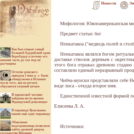
Новости
Эн
Мифология: Южноамериканская ми
Предмет статьи: бог
Ненкатакоа ("медведь полей и столб
Как был открыт самый
большой буддийский храм
Ненкатакоа являлся богом ритуаль
Боробудур и почему его
доставке стволов деревьев с окрестн
нижняя часть до сих пор не
расчищена
этого бога отражал древнюю стадию о
составляли единый неразрывный проце
Остатки римского
акведука I века н. э. были
обнаружены в Испании
Чибча-муиски представляли себе Нен
после того, как на регион
виде лиса - откуда второе имя.
обрушился сильный шторм
В парижской часовне
Единственной известной формой поч
найдены кости времен
Французской революции
Елисеева Л. А.
В пирамиде Кукулькана
нашли ещё одну пирамиду
Обмеление
водохранилища позволило
Источники:
найти древний дворец
государства Митанни