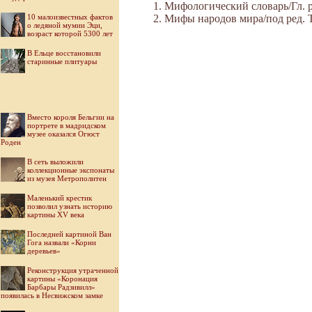
Мифологический словарь/Гл. ре
10 малоизвестных фактов
Мифы народов мира/под ред. Ток
о ледяной мумии Эци,
возраст которой 5300 лет
В Ельце восстановили
старинные плитуары
Вместо короля Бельгии на
портрете в мадридском
музее оказался Огюст
Роден
В сеть выложили
коллекционные экспонаты
из музея Метрополитен
Маленький крестик
позволил узнать историю
картины XV века
Последней картиной Ван
Гога назвали «Корни
деревьев»
Реконструкция утраченной
картины «Коронация
Барбары Радзивилл»
появилась в Несвижском замке