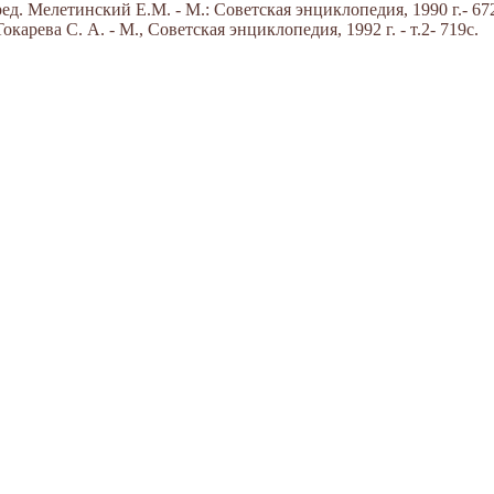
д. Мелетинский Е.М. - М.: Советская энциклопедия, 1990 г.- 672
арева С. А. - М., Советская энциклопедия, 1992 г. - т.2- 719с.