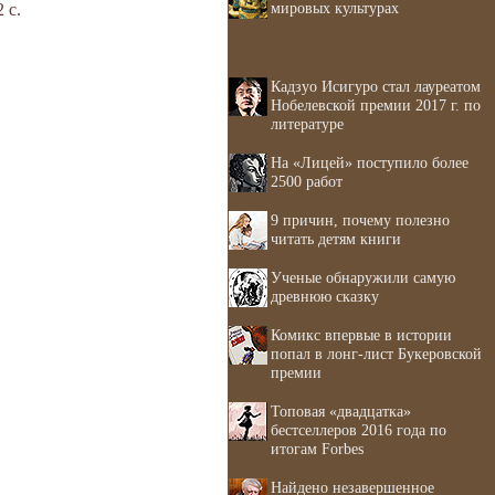
мировых культурах
 с.
Кадзуо Исигуро стал лауреатом
Нобелевской премии 2017 г. по
литературе
На «Лицей» поступило более
2500 работ
9 причин, почему полезно
читать детям книги
Ученые обнаружили самую
древнюю сказку
Комикс впервые в истории
попал в лонг-лист Букеровской
премии
Топовая «двадцатка»
бестселлеров 2016 года по
итогам Forbes
Найдено незавершенное