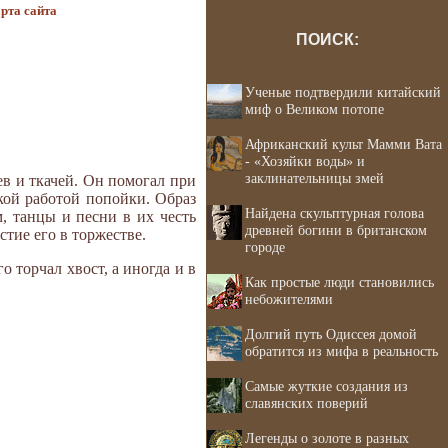
рта сайта
ПОИСК:
Ученые подтвердили китайский
миф о Великом потопе
Африканский культ Мамми Вата
- «Хозяйки воды» и
заклинательницы змей
в и ткачей. Он помогал при
ской работой попойки. Образ
Найдена скульптурная голова
, танцы и песни в их честь
древней богини в британском
тие его в торжестве.
городе
о торчал хвост, а иногда и в
Как простые люди становились
небожителями
Долгий путь Одиссея домой
обратится из мифа в реальность
Самые жуткие создания из
славянских поверий
Легенды о золоте в разных