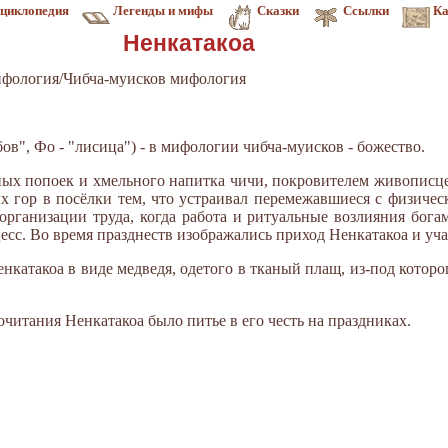
циклопедия
Легенды и мифы
Сказки
Ссылки
Ка
Ненкатакоа
фология/Чибча-муисков мифология
ов", Фо - "лисица") - в мифологии чибча-муисков - божество.
ных попоек и хмельного напитка чичи, покровителем живописце
ых гор в посёлки тем, что устраивал перемежавшиеся с физиче
рганизации труда, когда работа и ритуальные возлияния богам
сс. Во время празднеств изображались приход Ненкатакоа и учас
катакоа в виде медведя, одетого в тканый плащ, из-под которог
итания Ненкатакоа было питье в его честь на праздниках.