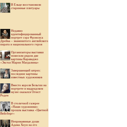
В Ельце восстановили
старинные плитуары
Недавно
идентифицированный
портрет сэра Фрэнсиса
Дрейка – знаменитого английского
пирата и национального героя
Организаторы выставки
повесили рядом две
картины Караваджо
«Экстаз Марии Магдалины»
Завершающий штрих:
последние картины
известных художников
Вместо короля Бельгии на
портрете в мадридском
музее оказался Огюст
Роден
В столичной галерее
«Наши художники»
прошла выставка «Цветной
Вейсберг»
Неприкаянные души
Адама Хоуи на его