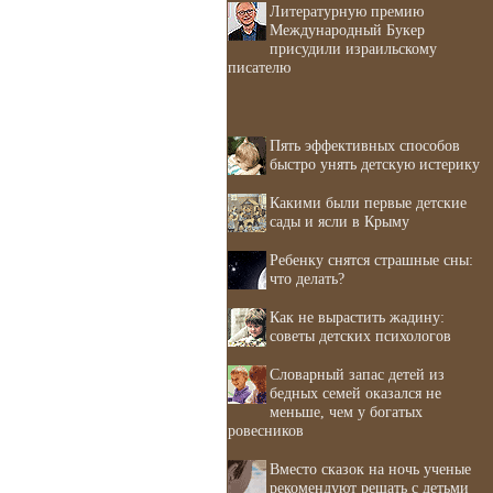
Литературную премию
Международный Букер
присудили израильскому
писателю
Пять эффективных способов
быстро унять детскую истерику
Какими были первые детские
сады и ясли в Крыму
Ребенку снятся страшные сны:
что делать?
Как не вырастить жадину:
советы детских психологов
Словарный запас детей из
бедных семей оказался не
меньше, чем у богатых
ровесников
Вместо сказок на ночь ученые
рекомендуют решать с детьми