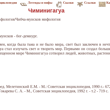
циклопедия
Легенды и мифы
Сказки
Ссылки
Ка
Чиминигагуа
фология/Чибча-муисков мифология
уисков - бог-демиург.
мен, когда была тьма и не было мира, свет был заключен в неч
а стал излучать свет и творить мир. Первыми он создал больш
свещенном мире Чиминигагуа сотворил людей, животных, растения
д. Мелетинский Е.М. - М.: Советская энциклопедия, 1990 г.- 672
арева С. А. - М., Советская энциклопедия, 1992 г. - т.2 - 719 с.