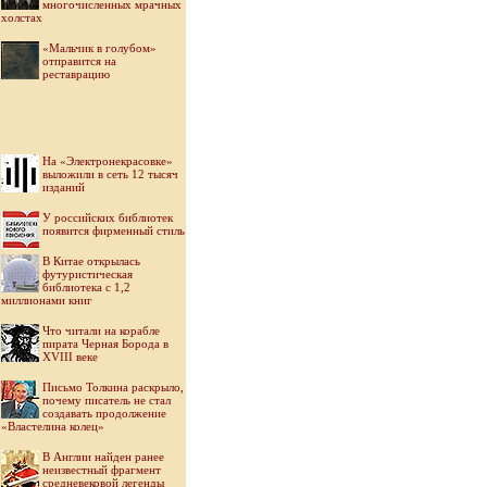
многочисленных мрачных
холстах
«Мальчик в голубом»
отправится на
реставрацию
На «Электронекрасовке»
выложили в сеть 12 тысяч
изданий
У российских библиотек
появится фирменный стиль
В Китае открылась
футуристическая
библиотека с 1,2
миллионами книг
Что читали на корабле
пирата Черная Борода в
XVIII веке
Письмо Толкина раскрыло,
почему писатель не стал
создавать продолжение
«Властелина колец»
В Англии найден ранее
неизвестный фрагмент
средневековой легенды