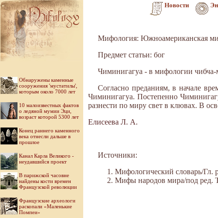
Новости
Эн
Мифология: Южноамериканская ми
Предмет статьи: бог
Чиминигагуа - в мифологии чибча-м
Обнаружены каменные
сооружения 'мустатилы',
Согласно преданиям, в начале вре
которым около 7000 лет
Чиминигагуа. Постепенно Чиминигагу
разнести по миру свет в клювах. В о
10 малоизвестных фактов
о ледяной мумии Эци,
возраст которой 5300 лет
Елисеева Л. А.
Конец раннего каменного
века отнесли дальше в
прошлое
Источники:
Канал Карла Великого -
неудавшийся проект
Мифологический словарь/Гл. ре
В парижской часовне
Мифы народов мира/под ред. Ток
найдены кости времен
Французской революции
Французские археологи
раскопали «Маленькие
Помпеи»