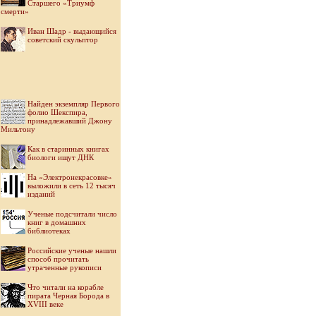
Старшего «Триумф
смерти»
Иван Шадр - выдающийся
советский скульптор
Найден экземпляр Первого
фолио Шекспира,
принадлежавший Джону
Мильтону
Как в старинных книгах
биологи ищут ДНК
На «Электронекрасовке»
выложили в сеть 12 тысяч
изданий
Ученые подсчитали число
книг в домашних
библиотеках
Российские ученые нашли
способ прочитать
утраченные рукописи
Что читали на корабле
пирата Черная Борода в
XVIII веке