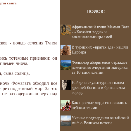
рта сайта
ПОИСК:
Африканский культ Мамми Вата
- «Хозяйки воды» и
заклинательницы змей
ков - вождь селения Тунха
В турецких «вратах ада» нашли
Цербера
ись тотемные признаки: он
Фольклор аборигенов отражает
 племён чибча.
изменения очертаний материка
за 10 тысячелетий
, сына солнца.
Найдена скульптурная голова
ночь Фомагата обходил все
древней богини в британском
 чрез подземный мир. За это
городе
 не раз одерживал верх над
Как простые люди становились
небожителями
Ученые подтвердили китайский
миф о Великом потопе