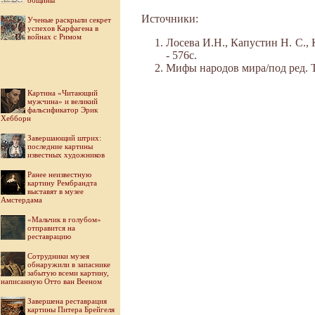
общины
Источники:
Ученые раскрыли секрет
успехов Карфагена в
войнах с Римом
Лосева И.Н., Капустин Н. С., 
- 576с.
Мифы народов мира/под ред. Ток
Картина «Читающий
мужчина» и великий
фальсификатор Эрик
Хебборн
Завершающий штрих:
последние картины
известных художников
Ранее неизвестную
картину Рембрандта
выставят в музее
Амстердама
«Мальчик в голубом»
отправится на
реставрацию
Cотрудники музея
обнаружили в запаснике
забытую всеми картину,
написанную Отто ван Вееном
Завершена реставрация
картины Питера Брейгеля