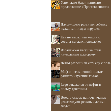
Успенским будет написано
продолжение «Простоквашино»
Для лучшего развития ребенку
нужен минимум игрушек
Как не вырастить жадину:
советы детских психологов
Израильская бабушка стала
«кукольным доктором»
Детям разрешили есть еду с пола
Миф о несомненной пользе
раннего изучения языков
Lego откажется от нефти в
пользу тростника
Вместо сказок на ночь ученые
рекомендуют решать с детьми
задачи