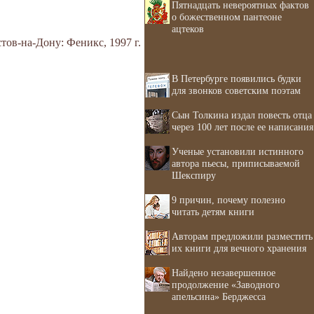
Пятнадцать невероятных фактов
о божественном пантеоне
ацтеков
тов-на-Дону: Феникс, 1997 г.
В Петербурге появились будки
для звонков советским поэтам
Сын Толкина издал повесть отца
через 100 лет после ее написания
Ученые установили истинного
автора пьесы, приписываемой
Шекспиру
9 причин, почему полезно
читать детям книги
Авторам предложили разместить
их книги для вечного хранения
Найдено незавершенное
продолжение «Заводного
апельсина» Берджесса