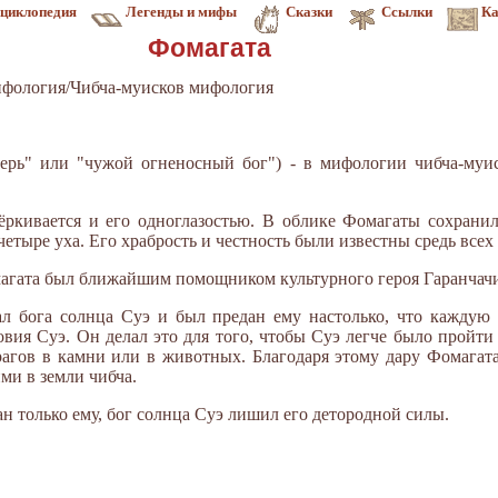
циклопедия
Легенды и мифы
Сказки
Ссылки
Ка
Фомагата
фология/Чибча-муисков мифология
ерь" или "чужой огненосный бог") - в мифологии чибча-муис
ркивается и его одноглазостью. В облике Фомагаты сохранил
четыре уха. Его храбрость и честность были известны средь всех
агата был ближайшим помощником культурного героя Гаранчачи
л бога солнца Суэ и был предан ему настолько, что каждую 
вия Суэ. Он делал это для того, чтобы Суэ легче было пройти
рагов в камни или в животных. Благодаря этому дару Фомагата
и в земли чибча.
н только ему, бог солнца Суэ лишил его детородной силы.