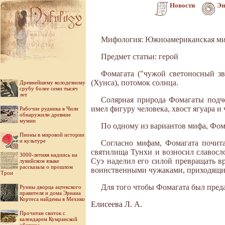
Новости
Эн
Мифология: Южноамериканская ми
Предмет статьи: герой
Фомагата ("чужой светоносный зв
(Хунса), потомок солнца.
Древнейшему колодезному
срубу более семи тысяч
лет
Солярная природа Фомагаты подчё
имел фигуру человека, хвост ягуара и 
Рабочие рудника в Чили
обнаружили древние
мумии
По одному из вариантов мифа, Фом
Пионы в мировой истории
и культуре
Согласно мифам, Фомагата почита
святилища Тунхи и возносил славосло
3000-летняя надпись на
Суэ наделил его силой превращать в
лувийском языке
рассказала о прошлом
воинственными чужаками, приходящим
Трои
Для того чтобы Фомагата был преда
Руины дворца ацтекского
правителя и дома Эрнана
Кортеса найдены в Мехико
Елисеева Л. А.
Прочитан свиток с
календарем Кумранской