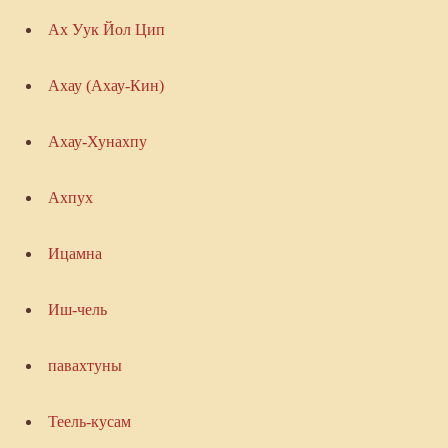
Ах Уук Йол Цип
Ахау (Ахау-Кин)
Ахау-Хунахпу
Ахпух
Ицамна
Иш-чель
павахтуны
Теель-кусам