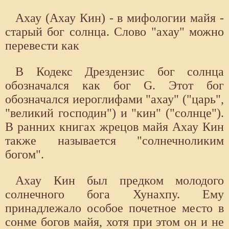
Ахау (Ахау Кин) - в мифологии майя -
старый бог солнца. Слово "ахау" можно
перевести как
В Кодекс Дрездензис бог солнца
обозначался как бог G. Этот бог
обозначался иероглифами "ахау" ("царь",
"великий господин") и "кин" ("солнце").
В ранних книгах жрецов майя Ахау Кин
также называется "солнечноликим
богом".
Ахау Кин был предком молодого
солнечного бога Хунахпу. Ему
принадлежало особое почетное место в
сонме богов майя, хотя при этом он и не