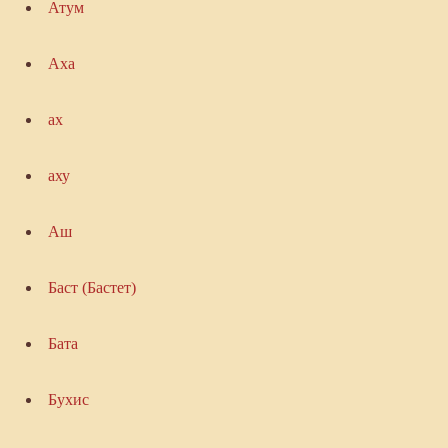
Атум
Аха
ах
аху
Аш
Баст (Бастет)
Бата
Бухис