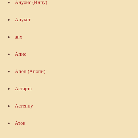
Анубис (Инпу)
Анукет
анх
Апис
Апоп (Апопи)
Астарта
Астенну
Атон