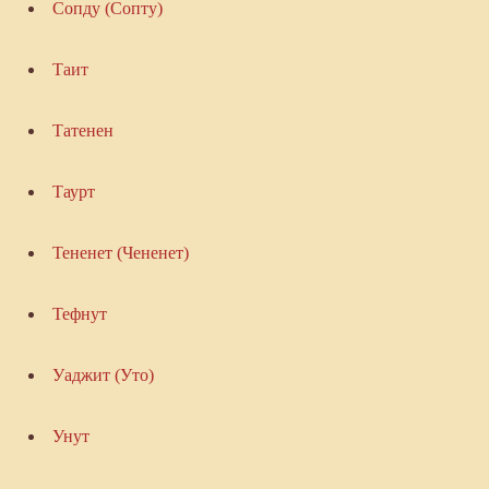
Сопду (Сопту)
Таит
Татенен
Таурт
Тененет (Чененет)
Тефнут
Уаджит (Уто)
Унут