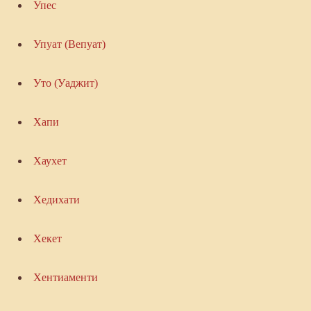
Упес
Упуат (Вепуат)
Уто (Уаджит)
Хапи
Хаухет
Хедихати
Хекет
Хентиаменти