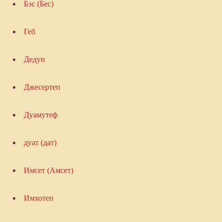
Бэс (Бес)
Геб
Дедун
Джесертеп
Дуамутеф
дуат (дат)
Имсет (Амсет)
Имхотеп