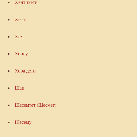
Хентихети
Хесат
Хех
Хонсу
Хора дети
Шаи
Шесемтет (Шесмет)
Шесему