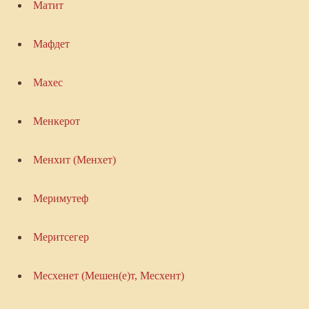
Матит
Мафдет
Махес
Менкерот
Менхит (Менхет)
Меримутеф
Меритсегер
Месхенет (Мешен(е)т, Месхент)