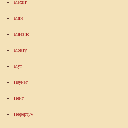
Мехит
Мин
Мневис
Монту
Мут
Наунет
Нейт
Нефертум