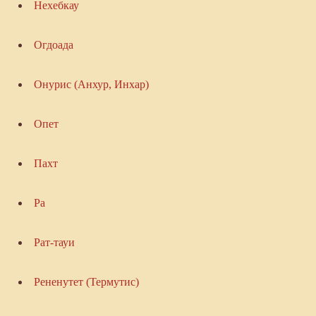
Нехебкау
Огдоада
Онурис (Анхур, Инхар)
Опет
Пахт
Ра
Рат-тауи
Рененутет (Термутис)