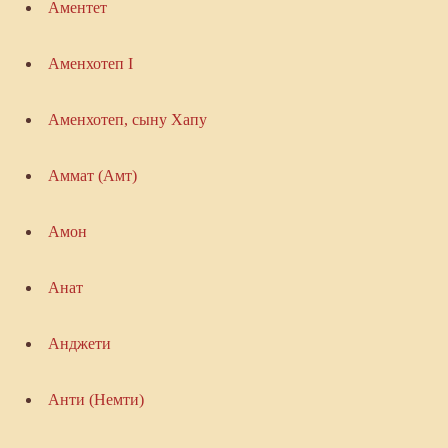
Аментет
Аменхотеп I
Аменхотеп, сыну Хапу
Аммат (Амт)
Амон
Анат
Анджети
Анти (Немти)