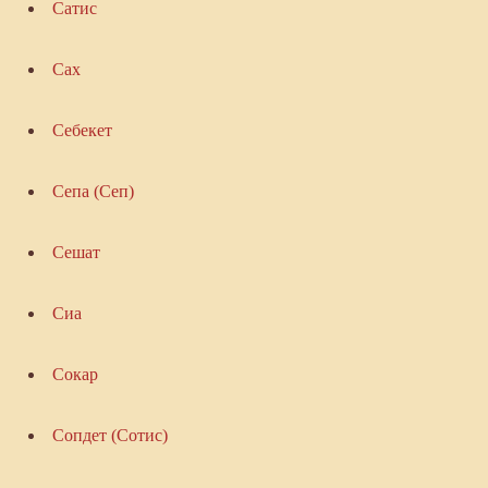
Сатис
Сах
Себекет
Сепа (Сеп)
Сешат
Сиа
Сокар
Сопдет (Сотис)