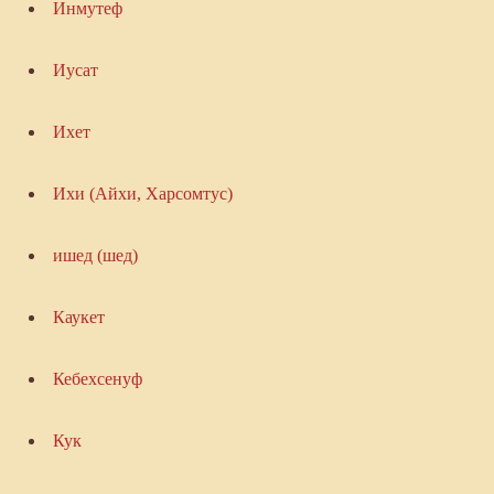
Инмутеф
Иусат
Ихет
Ихи (Айхи, Харсомтус)
ишед (шед)
Каукет
Кебехсенуф
Кук