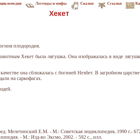
циклопедия
Легенды и мифы
Сказки
Ссылки
Ка
Хекет
богиня плодородия.
ивотным Хекет была лягушка. Она изображалась в виде лягуш
качестве она сближалась с богиней Нехбет. В загробном царств
али на саркофагах.
юдей.
д. Мелетинский Е.М. - М.: Советская энциклопедия, 1990 г.- 672
педия. - М.: Изд-во Эксмо, 2002. - 592 с., илл.