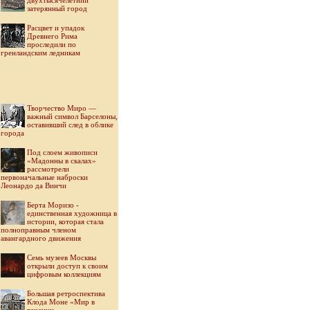
двухтысячелетний
затерянный город
Расцвет и упадок
Древнего Рима
проследили по
гренландским ледникам
Творчество Миро —
важный символ Барселоны,
оставивший след в облике
города
Под слоем живописи
«Мадонны в скалах»
рассмотрели
первоначальные наброски
Леонардо да Винчи
Берта Моризо -
единственная художница в
истории, которая стала
полноправным членом
авангардного движения
Семь музеев Москвы
открыли доступ к своим
цифровым коллекциям
Большая ретроспектива
Клода Моне «Мир в