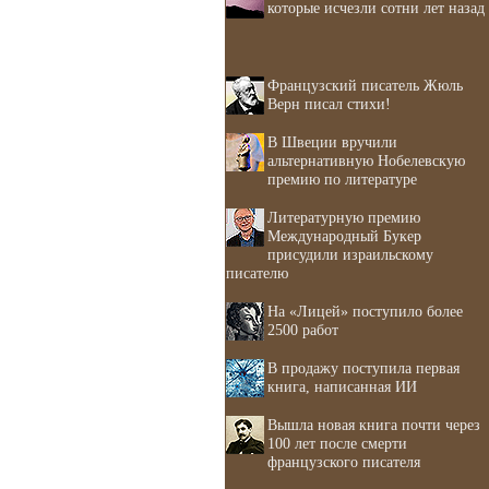
которые исчезли сотни лет назад
Французский писатель Жюль
Верн писал стихи!
В Швеции вручили
альтернативную Нобелевскую
премию по литературе
Литературную премию
Международный Букер
присудили израильскому
писателю
На «Лицей» поступило более
2500 работ
В продажу поступила первая
книга, написанная ИИ
Вышла новая книга почти через
100 лет после смерти
французского писателя