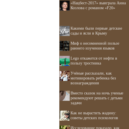
«Нацбест-2017» выиграла Анна
Козлова с романом «F20»
Какими были первые детские
сады и ясли в Крыму
Миф о несомненной пользе
раннего изучения языков
Lego откажется от нефти в
пользу тростника
Учёные рассказали, как
мотивировать ребенка без
вознаграждения
Вместо сказок на ночь ученые
рекомендуют решать с детьми
задачи
Как не вырастить жадину:
советы детских психологов
Исследование показало, как