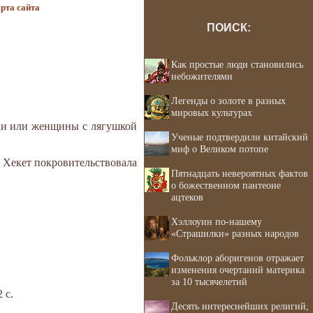
рта сайта
ПОИСК:
Как простые люди становились
небожителями
Легенды о золоте в разных
мировых культурах
ки или женщины с лягушкой
Ученые подтвердили китайский
миф о Великом потопе
е Хекет покровительствовала
Пятнадцать невероятных фактов
о божественном пантеоне
ацтеков
Хэллоуин по-нашему
«Страшилки» разных народов
Фольклор аборигенов отражает
изменения очертаний материка
за 10 тысячелетий
 с.
Десять интереснейших религий,