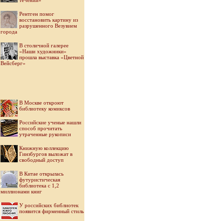
течении»
Рентген помог
восстановить картину из
разрушенного Везувием
города
В столичной галерее
«Наши художники»
прошла выставка «Цветной
Вейсберг»
В Москве откроют
библиотеку комиксов
Российские ученые нашли
способ прочитать
утраченные рукописи
Книжную коллекцию
Гинзбургов выложат в
свободный доступ
В Китае открылась
футуристическая
библиотека с 1,2
миллионами книг
У российских библиотек
появится фирменный стиль