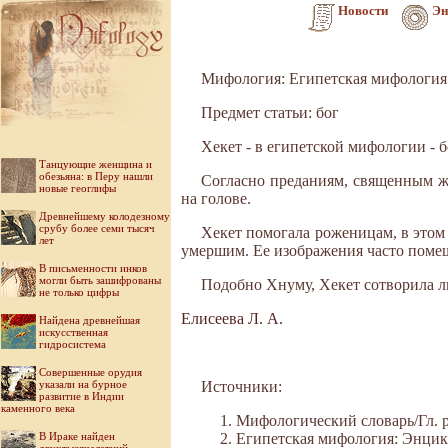
Новости
Эн
Мифология: Египетская мифология
Предмет статьи: бог
Хекет - в египетской мифологии - 
Танцующие женщина и
обезьяна: в Перу нашли
Согласно преданиям, священным ж
новые геоглифы
на голове.
Древнейшему колодезному
срубу более семи тысяч
Хекет помогала роженицам, в этом 
лет
умершим. Ее изображения часто помещ
В письменности инков
могли быть зашифрованы
Подобно Хнуму, Хекет сотворила л
не только цифры
Елисеева Л. А.
Найдена древнейшая
искусственная
гидросистема
Совершенные орудия
указали на бурное
Источники:
развитие в Индии
каменного века
Мифологический словарь/Гл. ре
В Ираке найден
Египетская мифология: Энцикло