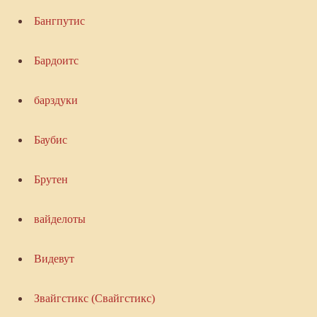
Бангпутис
Бардоитс
барздуки
Баубис
Брутен
вайделоты
Видевут
Звайгстикс (Свайгстикс)