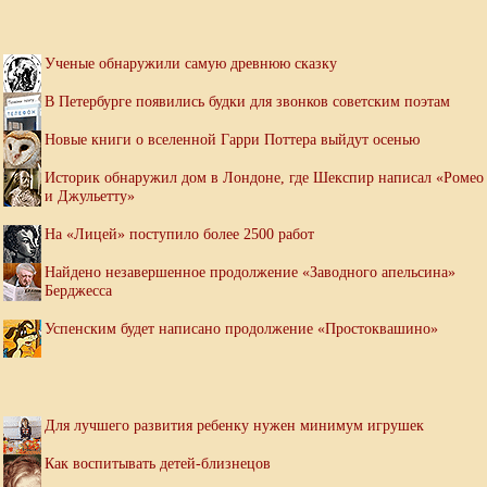
Ученые обнаружили самую древнюю сказку
В Петербурге появились будки для звонков советским поэтам
Новые книги о вселенной Гарри Поттера выйдут осенью
Историк обнаружил дом в Лондоне, где Шекспир написал «Ромео
и Джульетту»
На «Лицей» поступило более 2500 работ
Найдено незавершенное продолжение «Заводного апельсина»
Берджесса
Успенским будет написано продолжение «Простоквашино»
Для лучшего развития ребенку нужен минимум игрушек
Как воспитывать детей-близнецов