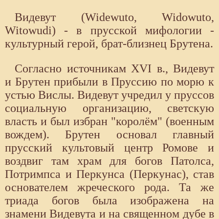
Видевут (Widewuto, Widowuto,
Witowudi) - в прусской мифологии -
культурный герой, брат-близнец Брутена.
Согласно источникам XVI в., Видевут
и Брутен прибыли в Пруссию по морю к
устью Вислы. Видевут учредил у пруссов
социальную организацию, светскую
власть и был избран "королём" (военным
вождем). Брутен основал главный
прусский культовый центр Ромове и
воздвиг там храм для богов Патолса,
Потримпса и Перкунса (Перкунас), став
основателем жреческого рода. Та же
триада богов была изображена на
знамени Видевута и на священном дубе в