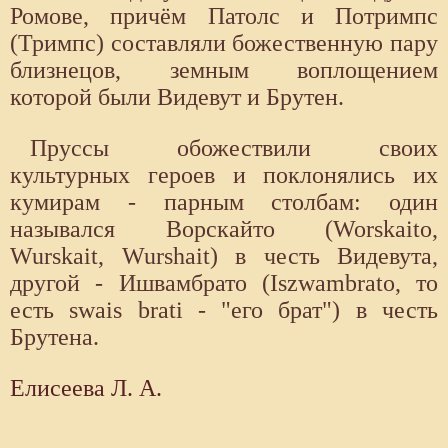
Ромове, причём Патолс и Потримпс
(Тримпс) составляли божественную пару
близнецов, земным воплощением
которой были Видевут и Брутен.
Пруссы обожествили своих
культурных героев и поклонялись их
кумирам - парным столбам: один
назывался Ворскайто (Worskaito,
Wurskait, Wurshait) в честь Видевута,
другой - Ишвамбрато (Iszwambrato, то
есть swais brati - "его брат") в честь
Брутена.
Елисеева Л. А.