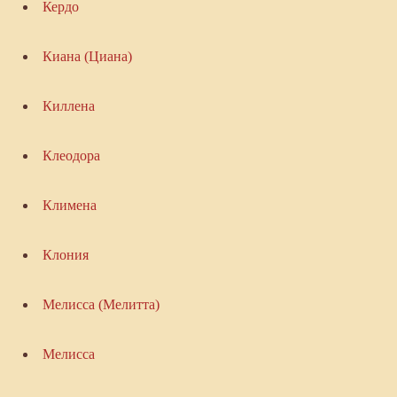
Кердо
Киана (Циана)
Киллена
Клеодора
Климена
Клония
Мелисса (Мелитта)
Мелисса