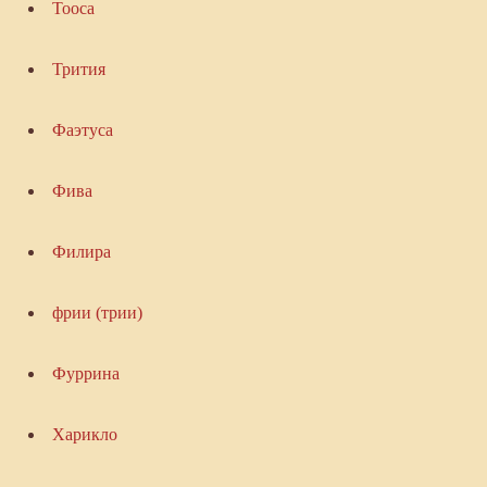
Тооса
Трития
Фаэтуса
Фива
Филира
фрии (трии)
Фуррина
Харикло