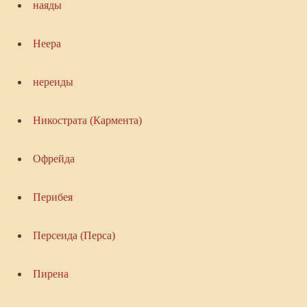
наяды
Неера
нереиды
Никострата (Кармента)
Офрейда
Перибея
Персеида (Перса)
Пирена