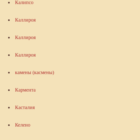
Калипсо
Каллироя
Каллироя
Каллироя
камены (касмены)
Кармента
Касталия
Келено