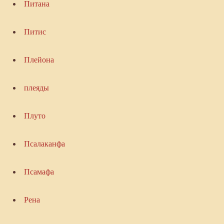
Питана
Питис
Плейона
плеяды
Плуто
Псалаканфа
Псамафа
Рена