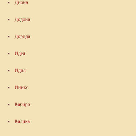
Диона
Додона
Дорида
Идея
Идия
Иинкс
Кабиро
Калика