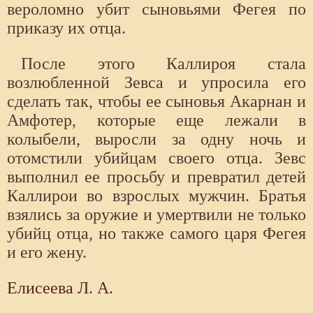
вероломно убит сыновьями Фегея по
при­казу их отца.
После этого Каллироя стала
возлюбленной Зевса и упро­сила его
сделать так, чтобы ее сыновья Акарнан и
Амфотер, которые еще лежали в
колыбели, выросли за одну ночь и
отомстили убийцам сво­его отца. Зевс
выполнил ее просьбу и превратил детей
Каллирои во взрослых мужчин. Братья
взялись за оружие и умертвили не только
убийц отца, но также самого царя Фегея
и его жену.
Елисеева Л. А.