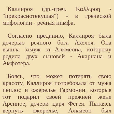
Каллироя (др.-греч. Καλλιροη -
"прекраснотекущая") - в греческой
мифологии - речная нимфа.
Согласно преданию, Каллироя была
дочерью речного бога Ахелоя. Она
вышла замуж за Алкмеона, которому
родила двух сыновей - Акарнана и
Амфотера.
Боясь, что может потерять свою
красоту, Калли­роя потребовала от мужа
пеплос и ожерелье Гармонии, которые
тот по­дарил своей прежней жене
Арсиное, дочери царя Фегея. Пытаясь
вер­нуть ожерелье, Алкмеон был