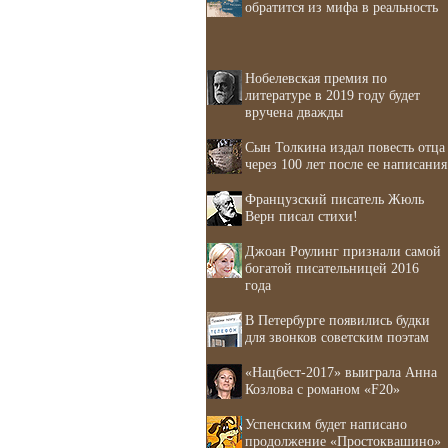
обратится из мифа в реальность
Нобелевская премия по
литературе в 2019 году будет
вручена дважды
Сын Толкина издал повесть отца
через 100 лет после ее написания
Французский писатель Жюль
Верн писал стихи!
Джоан Роулинг признали самой
богатой писательницей 2016
года
В Петербурге появились будки
для звонков советским поэтам
«Нацбест-2017» выиграла Анна
Козлова с романом «F20»
Успенским будет написано
продолжение «Простоквашино»