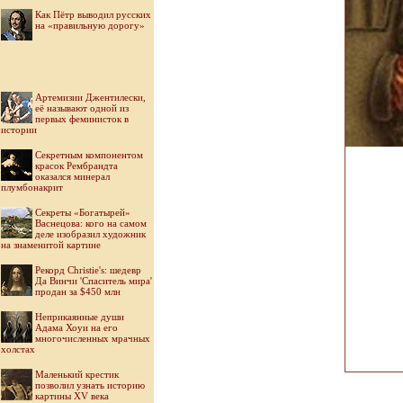
Как Пётр выводил русских
на «правильную дорогу»
Артемизии Джентилески,
её называют одной из
первых феминисток в
истории
Секретным компонентом
красок Рембрандта
оказался минерал
плумбонакрит
Секреты «Богатырей»
Васнецова: кого на самом
деле изобразил художник
на знаменитой картине
Рекорд Christie's: шедевр
Да Винчи 'Спаситель мира'
продан за $450 млн
Неприкаянные души
Адама Хоуи на его
многочисленных мрачных
холстах
Маленький крестик
позволил узнать историю
картины XV века