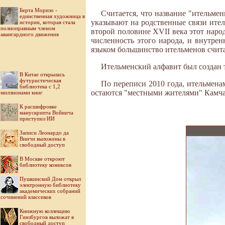
Берта Моризо -
Считается, что название "ительме
единственная художница в
указывают на родственные связи ител
истории, которая стала
полноправным членом
второй половине XVII века этот наро
авангардного движения
численность этого народа, и внутрен
языком большинство ительменов счита
Ительменский алфавит был создан т
В Китае открылась
футуристическая
По переписи 2010 года, ительменам
библиотека с 1,2
остаются "местными жителями" Камча
миллионами книг
К расшифровке
манускрипта Войнича
приступил ИИ
Записи Леонардо да
Винчи выложены в
свободный доступ
В Москве откроют
библиотеку комиксов
Пушкинский Дом открыл
электронную библиотеку
академических собраний
сочинений классиков
Книжную коллекцию
Гинзбургов выложат в
свободный доступ