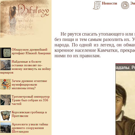
Новости
Эн
Не рвутся спасать утопающего или 
без пищи и тем самым разозлить их. У
народа. По одной из легенд, он обман
Обнаружен древнейший
коренное население Камчатки, прекра
артефакт Южной Америки
ними по их правилам.
Найденные в болоте
останки позволят по-
новому взглянуть на войну
варваров
Зачем древние египтяне
мумифицировали
миллионы птиц?
Трехметровый император
Траян был собран из 356
частей
Королевская гробница в
Притлвелле
Археологи узнали тайны
древнего сооружения
Шотландии