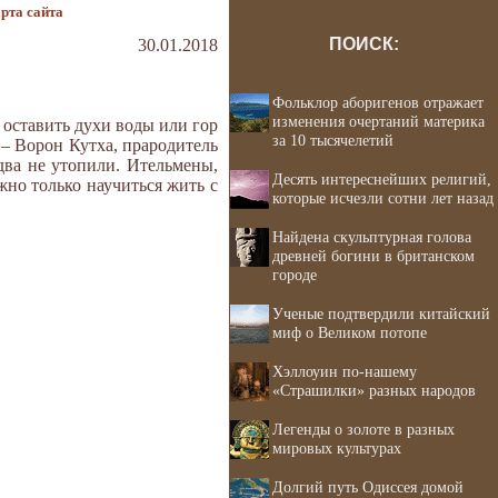
рта сайта
ПОИСК:
30.01.2018
Фольклор аборигенов отражает
изменения очертаний материка
 оставить духи воды или гор
за 10 тысячелетий
 – Ворон Кутха, прародитель
едва не утопили. Ительмены,
Десять интереснейших религий,
но только научиться жить с
которые исчезли сотни лет назад
Найдена скульптурная голова
древней богини в британском
городе
Ученые подтвердили китайский
миф о Великом потопе
Хэллоуин по-нашему
«Страшилки» разных народов
Легенды о золоте в разных
мировых культурах
Долгий путь Одиссея домой