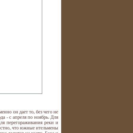
нно он дает то, без чего не
а - с апреля по ноябрь. Для
для перегораживания реки и
вестно, что южные ительмены