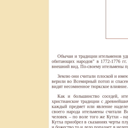
Обычаи и традиции ительменов уди
обитающих народов" в 1772-1776 гг
внешний вид. По-своему ительмены пр
Землю они считали плоской и имеющ
верили во Всемирный потоп и спасен
видят несомненное тюркское влияние.
Как и большинство соседей, ите
христианские традиции с древнейшим
каждый предмет или явление наделе
своего народа ительмены считали Во
человек – по воле того же Кутхи - н
Кутха приобрел в сказаниях черты пл
и божество то и дело попадает в неле