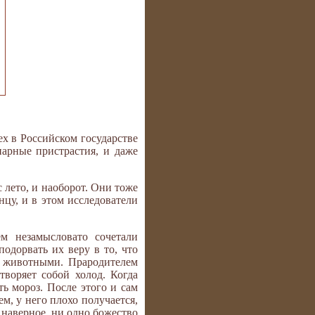
х в Российском государстве
арные пристрастия, и даже
 лето, и наоборот. Они тоже
цу, и в этом исследователи
м незамысловато сочетали
одорвать их веру в то, что
с животными. Прародителем
творяет собой холод. Когда
ть мороз. После этого и сам
м, у него плохо получается,
 наверное, ни одно божество