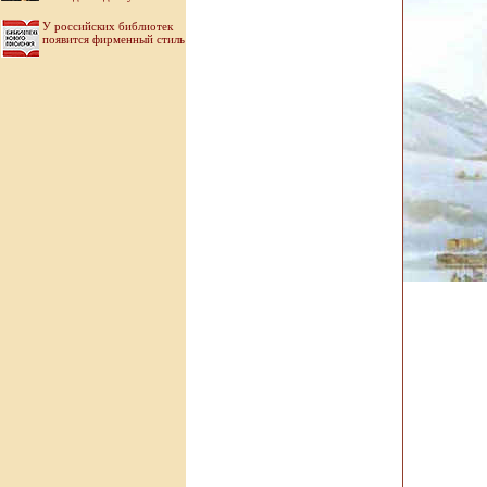
У российских библиотек
появится фирменный стиль