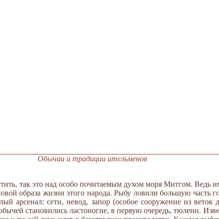
Обычаи и традиции ительменов
ить, так это над особо почитаемым духом моря Митгом. Ведь име
вой образа жизни этого народа. Рыбу ловили большую часть год
ый арсенал: сети, невод, запор (особое сооружение из веток 
добычей становились ластоногие, в первую очередь, тюлени. Из