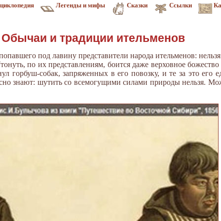
циклопедия
Легенды и мифы
Сказки
Ссылки
Ка
Обычаи и традиции ительменов
попавшего под лавину представители народа ительменов: нельзя
тонуть, по их представлениям, боится даже верховное божество
ул горбуш-собак, запряженных в его повозку, и те за это его 
сно знают: шутить со всемогущими силами природы нельзя. Мож