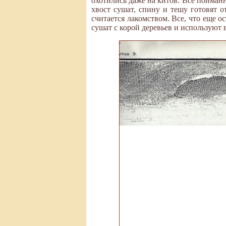
охотились даже на китов. Все пойманн
хвост сушат, спину и тешу готовят 
считается лакомством. Все, что еще о
сушат с корой деревьев и используют 