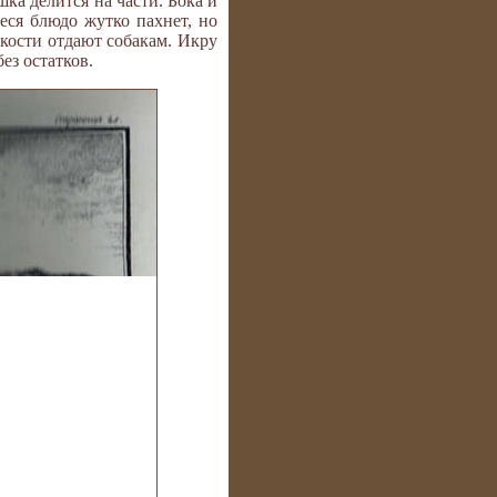
ка делится на части. Бока и
еся блюдо жутко пахнет, но
, кости отдают собакам. Икру
ез остатков.