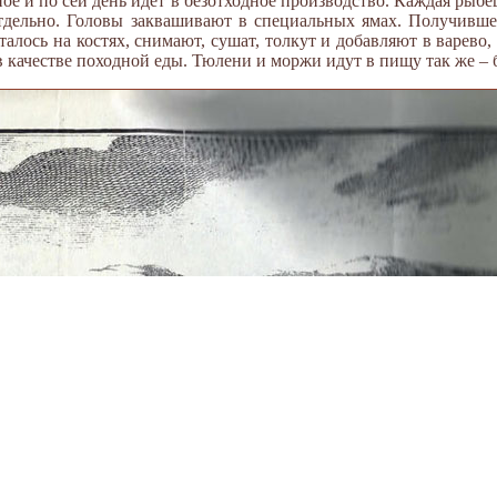
ое и по сей день идет в безотходное производство. Каждая рыбеш
отдельно. Головы заквашивают в специальных ямах. Получивше
сталось на костях, снимают, сушат, толкут и добавляют в варево
в качестве походной еды. Тюлени и моржи идут в пищу так же – б