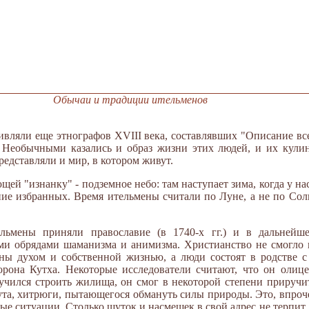
Обычаи и традиции ительменов
вляли еще этнографов XVIII века, составлявших "Описание все
. Необычными казались и образ жизни этих людей, и их кулин
едставляли и мир, в котором живут.
ей "изнанку" - подземное небо: там наступает зима, когда у нас
ие избранных. Время ительмены считали по Луне, а не по Солн
льмены приняли православие (в 1740-х гг.) и в дальнейше
и обрядами шаманизма и анимизма. Христианство не смогло п
ны духом и собственной жизнью, а люди состоят в родстве 
рона Кутха. Некоторые исследователи считают, что он олице
аучился строить жилища, он смог в некоторой степени приручи
ута, хитрюги, пытающегося обмануть силы природы. Это, впроче
пые ситуации. Столько шуток и насмешек в свой адрес не терпит,