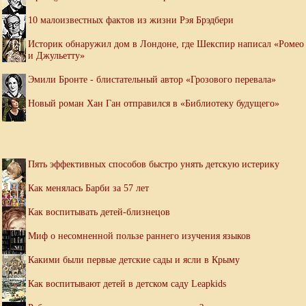
10 малоизвестных фактов из жизни Рэя Брэдбери
Историк обнаружил дом в Лондоне, где Шекспир написал «Ромео
и Джульетту»
Эмили Бронте - блистательный автор «Грозового перевала»
Новый роман Хан Ган отправился в «Библиотеку будущего»
Пять эффективных способов быстро унять детскую истерику
Как менялась Барби за 57 лет
Как воспитывать детей-близнецов
Миф о несомненной пользе раннего изучения языков
Какими были первые детские сады и ясли в Крыму
Как воспитывают детей в детском саду Leapkids