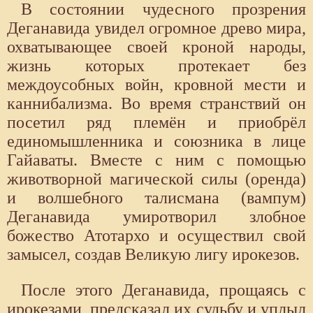
В состоянии чудесного прозрения
Деганавида увидел огромное древо мира,
охватывающее своей кроной народы,
жизнь которых протекает без
междоусобных войн, кровной мести и
каннибализма. Во время странствий он
посетил ряд племён и приобрёл
единомышленника и союзника в лице
Гайаваты. Вместе с ним с помощью
животворной магической силы (оренда)
и волшебного талисмана (вампум)
Деганавида умиротворил злобное
божество Атотархо и осуществил свой
замысел, создав Великую лигу ирокезов.
После этого Деганавида, прощаясь с
ирокезами, предсказал их судьбу и уплыл