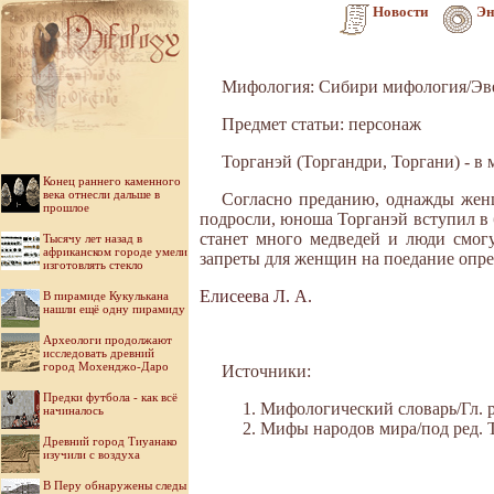
Новости
Эн
Мифология: Сибири мифология/Эв
Предмет статьи: персонаж
Торганэй (Торгандри, Торгани) - в
Конец раннего каменного
века отнесли дальше в
Согласно преданию, однажды женщ
прошлое
подросли, юноша Торганэй вступил в б
станет много медведей и люди смогу
Тысячу лет назад в
африканском городе умели
запреты для женщин на поедание опре
изготовлять стекло
Елисеева Л. А.
В пирамиде Кукулькана
нашли ещё одну пирамиду
Археологи продолжают
исследовать древний
город Мохенджо-Даро
Источники:
Предки футбола - как всё
Мифологический словарь/Гл. ре
начиналось
Мифы народов мира/под ред. Ток
Древний город Тиуанако
изучили с воздуха
В Перу обнаружены следы