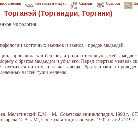
циклопедия
Легенды и мифы
Сказки
Ссылки
Ка
Торганэй (Торгандри, Торгани)
енков мифология
 мифологии восточных эвенков и эвенов - предок медведей.
ина провалилась в берлогу и родила там двух детей - медвеж
орьбу с братом-медведем и убил его. Перед смертью медведь сказ
т охотиться на них, а также завещал брату правила проведе
деленных частей туши медведя.
д. Мелетинский Е.М. - М.: Советская энциклопедия, 1990 г.- 672
арева С. А. - М., Советская энциклопедия, 1992 г. - т.2 - 719 с.