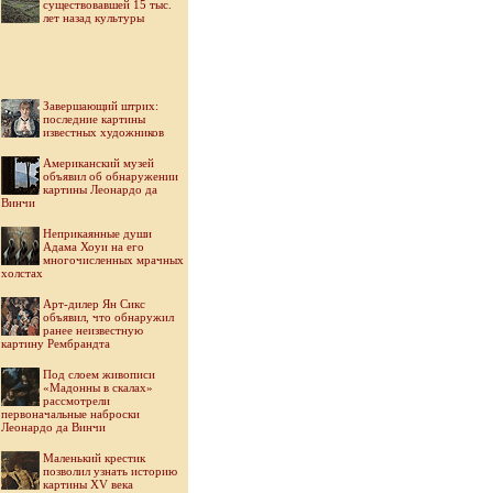
существовавшей 15 тыс.
лет назад культуры
Завершающий штрих:
последние картины
известных художников
Американский музей
объявил об обнаружении
картины Леонардо да
Винчи
Неприкаянные души
Адама Хоуи на его
многочисленных мрачных
холстах
Арт-дилер Ян Сикс
объявил, что обнаружил
ранее неизвестную
картину Рембрандта
Под слоем живописи
«Мадонны в скалах»
рассмотрели
первоначальные наброски
Леонардо да Винчи
Маленький крестик
позволил узнать историю
картины XV века