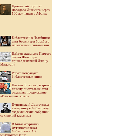
Пропавший портрет
молодого Диккенса через
150 лет нашли в Африке
Библиотекой в Челябинске
снят боевик для борьбы с
забывчивыми читателями
Найден экземпляр Первого
фолио Шекспира,
принадлежавший Джону
Мильтону
Робот возвращает
библиотечные книги
Письмо Толкина раскрыло,
почему писатель не стал
создавать продолжение
«Властелина колец»
Пушкинский Дом открыл
электронную библиотеку
академических собраний
сочинений классиков
В Китае открылась
футуристическая
библиотека с 1,2
миллионами книг