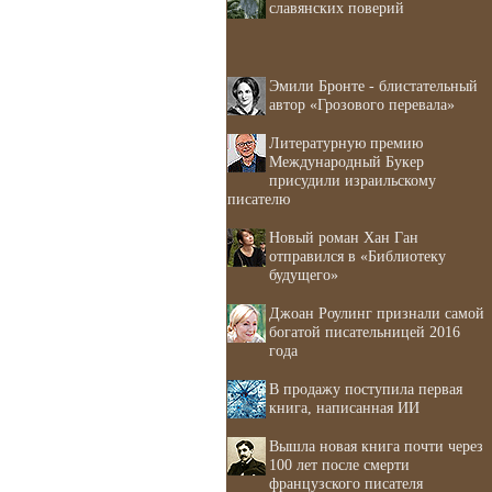
славянских поверий
Эмили Бронте - блистательный
автор «Грозового перевала»
Литературную премию
Международный Букер
присудили израильскому
писателю
Новый роман Хан Ган
отправился в «Библиотеку
будущего»
Джоан Роулинг признали самой
богатой писательницей 2016
года
В продажу поступила первая
книга, написанная ИИ
Вышла новая книга почти через
100 лет после смерти
французского писателя