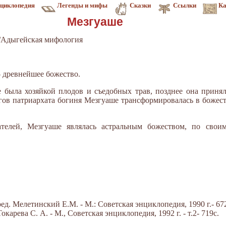
циклопедия
Легенды и мифы
Сказки
Ссылки
Ка
Мезгуаше
/Адыгейская мифология
- древнейшее божество.
 была хозяйкой плодов и съедобных трав, позднее она приня
гов патриархата богиня Мезгуаше трансформировалась в божес
телей, Мезгуаше являлась астральным божеством, по свои
д. Мелетинский Е.М. - М.: Советская энциклопедия, 1990 г.- 672
арева С. А. - М., Советская энциклопедия, 1992 г. - т.2- 719с.