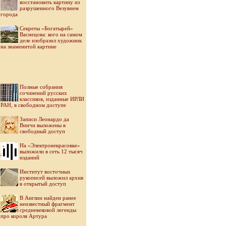
восстановить картину из
разрушенного Везувием
города
Секреты «Богатырей»
Васнецова: кого на самом
деле изобразил художник
на знаменитой картине
Полные собрания
сочинений русских
классиков, изданные ИРЛИ
РАН, в свободном доступе
Записи Леонардо да
Винчи выложены в
свободный доступ
На «Электронекрасовке»
выложили в сеть 12 тысяч
изданий
Институт восточных
рукописей выложил архив
в открытый доступ
В Англии найден ранее
неизвестный фрагмент
средневековой легенды
про короля Артура