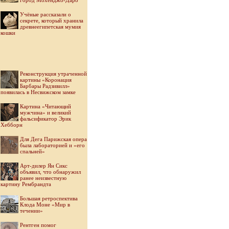
город Мохенджо-Даро
Учёные рассказали о
секрете, который хранила
древнеегипетская мумия
кошки
Реконструкция утраченной
картины «Коронация
Барбары Радзивилл»
появилась в Несвижском замке
Картина «Читающий
мужчина» и великий
фальсификатор Эрик
Хебборн
Для Дега Парижская опера
была лабораторией и «его
спальней»
Арт-дилер Ян Сикс
объявил, что обнаружил
ранее неизвестную
картину Рембрандта
Большая ретроспектива
Клода Моне «Мир в
течении»
Рентген помог