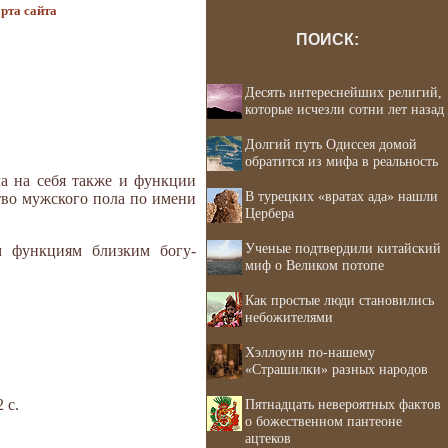
рта сайта
ПОИСК:
Десять интереснейших религий,
которые исчезли сотни лет назад
Долгий путь Одиссея домой
обратится из мифа в реальность
ла на себя также и функции
В турецких «вратах ада» нашли
тво мужского пола по имени
Цербера
Ученые подтвердили китайский
м функциям близким богу-
миф о Великом потопе
Как простые люди становились
небожителями
Хэллоуин по-нашему
«Страшилки» разных народов
 с.
Пятнадцать невероятных фактов
о божественном пантеоне
ацтеков