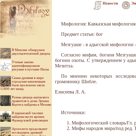
Новости
Эн
Мифология: Кавказская мифология
Предмет статьи: бог
Мезгуаше - в адыгской мифологии 
В Мексике обнаружен
двухтысячелетний дворец
Согласно мифам, богиня Мезгуаше
богини охоты. С утверждением у ады
Ученые заново
Мезитха.
идентифицировали
рисунки в пустыне Наска
По мнению некоторых исследова
Самая древняя в мире
громовнику Шибле.
городская канализация
была проложена около
11800 лет назад
Елисеева Л. А.
Руины дворца ацтекского
правителя и дома Эрнана
Кортеса найдены в Мехико
Источники:
В парижской часовне
найдены кости времен
Французской революции
Мифологический словарь/Гл. ре
Мифы народов мира/под ред. Ток
Археологи продолжают
исследовать древний