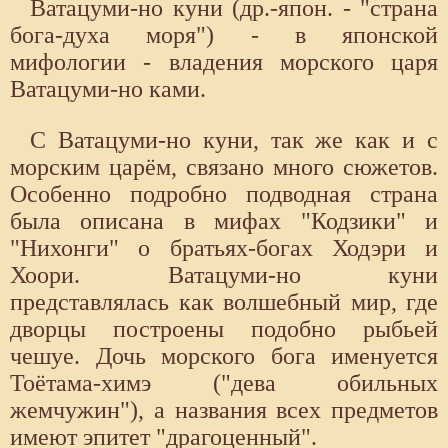
Ватацуми-но куни (др.-япон. - "страна
бога-духа моря") - в япон­ской
мифологии - владения морского царя
Ватацуми-но ками.
С Ватацуми-но куни, так же как и с
морским царём, связано много сюжетов.
Особенно подробно подводная страна
была описана в мифах "Кодзики" и
"Нихонги" о братьях-богах Ходэри и
Хоори. Ватацуми-но куни
представлялась как волшебный мир, где
дворцы построены подобно рыбьей
чешуе. Дочь морского бога именуется
Тоётама-химэ ("дева обильных
жемчужин"), а названия всех предметов
имеют эпитет "драгоценный".