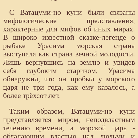
С Ватацуми-но куни были связаны
мифологические представления,
характерные для ми­фов об иных мирах.
В широко извест­ной сказке-легенде о
рыбаке Урасима морская страна
выступала как страна вечной молодости.
Лишь вернувшись на землю и увидев
себя глубоким стариком, Урасима
обнаружил, что он про­был у морского
царя не три года, как ему казалось, а
более трёхсот лет.
Таким образом, Ватацуми-но куни
представляется миром, неподвластным
течению времени, а морской царь -
обладающим властью над людьми и